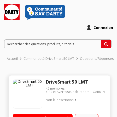
Connexion
Accueil
Communauté DriveSmart 50 LMT
Questions/Réponses
DriveSmart 50 LMT
45
membres
GPS et Avertisseur de radars
GARMIN
Voir la description
Carte Europe total 45 pays Grand écran capacitif 5 pouces
(12,7 cm) Cartographie à vie - Info-trafic Live via smartphone