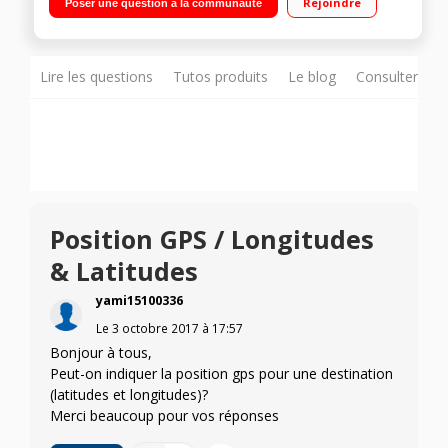
Rejoindre
Poser une question à la communauté
gratuit à vie Bluetooth et kit mains libres - Smart Notifications
Lire les questions
Tutos produits
Le blog
Consulter sur
Position GPS / Longitudes
& Latitudes
yami15100336
Le
3 octobre 2017
à
17:57
Bonjour à tous,
Peut-on indiquer la position gps pour une destination
(latitudes et longitudes)?
Merci beaucoup pour vos réponses