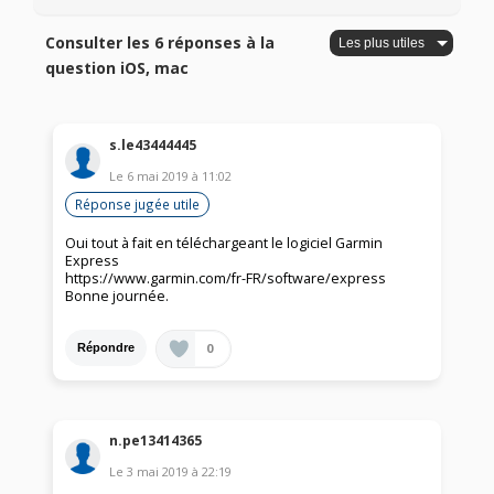
Consulter les 6 réponses à la
question iOS, mac
s.le43444445
Le
6 mai 2019
à
11:02
Réponse jugée utile
Oui tout à fait en téléchargeant le logiciel Garmin
Express
https://www.garmin.com/fr-FR/software/express
Bonne journée.
0
Répondre
n.pe13414365
Le
3 mai 2019
à
22:19