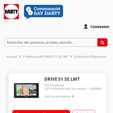
Connexion
Accueil
Communauté DRIVE 51 SE LMT
Questions/Réponses
DRIVE 51 SE LMT
155
membres
GPS et Avertisseur de radars
GARMIN
Voir la description
Carte Europe 15 pays Ecran lumineux 5 pouces (13 cm) -
Double orientation Mise à jour cartographique à vie - Info