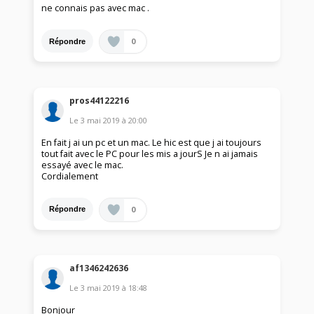
ne connais pas avec mac .
0
Répondre
pros44122216
Le
3 mai 2019
à
20:00
En fait j ai un pc et un mac. Le hic est que j ai toujours
tout fait avec le PC pour les mis a jourS Je n ai jamais
essayé avec le mac.
Cordialement
0
Répondre
af1346242636
Le
3 mai 2019
à
18:48
Bonjour