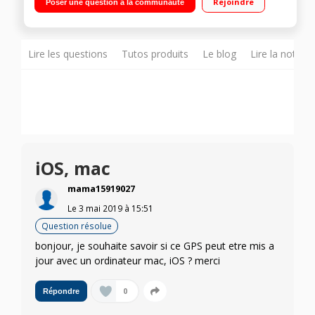
Rejoindre
Poser une question à la communauté
traffic à vie compatible application Smartphone Link Alertes
zones de danger, limitation de vitesse - Direct Access -
Fonction kit mains libres
Lire les questions
Tutos produits
Le blog
Lire la notice
iOS, mac
mama15919027
Le
3 mai 2019
à
15:51
Question résolue
bonjour, je souhaite savoir si ce GPS peut etre mis a
jour avec un ordinateur mac, iOS ? merci
0
Répondre