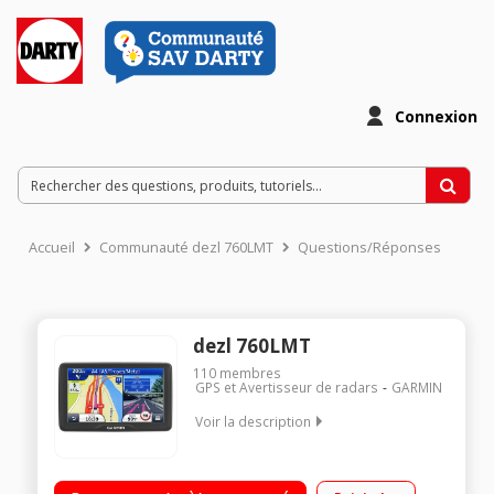
Connexion
Accueil
Communauté dezl 760LMT
Questions/Réponses
dezl 760LMT
110
membres
GPS et Avertisseur de radars
GARMIN
Voir la description
Cartographie Europe 45 pays / Ecran géant tactile 7 pouces
(17 cm) / Guidage Poids Lourds / Kit mains libres via Bluetooth