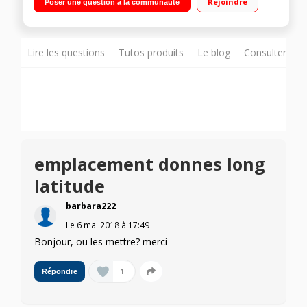
Rejoindre
Poser une question à la communauté
Lire les questions
Tutos produits
Le blog
Consulter sur
emplacement donnes long
latitude
barbara222
Le
6 mai 2018
à
17:49
Bonjour, ou les mettre? merci
1
Répondre