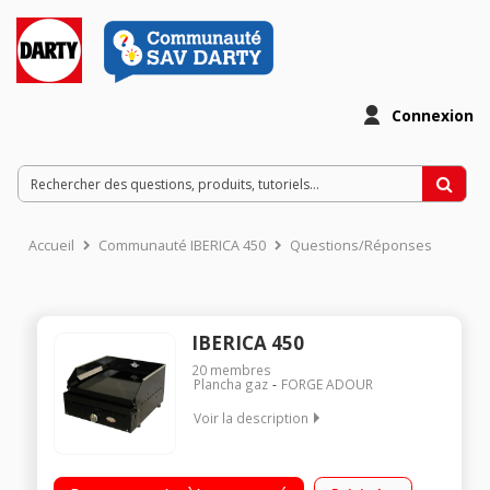
Connexion
Accueil
Communauté IBERICA 450
Questions/Réponses
IBERICA 450
20
membres
Plancha gaz
FORGE ADOUR
Voir la description
Plancha gaz 1 brûleur - Puissance 5 KW Grande surface de
cuisson : 41 x 43 cm Plaque de cuisson en fonte émaillée -