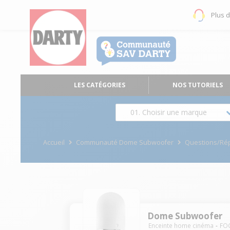
Plus 
LES CATÉGORIES
NOS TUTORIELS
01. Choisir une marque
Accueil
Communauté Dome Subwoofer
Questions/Ré
Dome Subwoofer
Enceinte home cinéma
FO