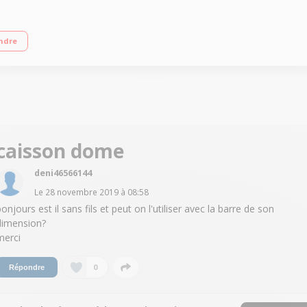
sance de 100 watts Système Bass reflex Produit fabriqué en France
ndre
caisson dome
deni46566144
Le
28 novembre 2019
à
08:58
onjours est il sans fils et peut on l'utiliser avec la barre de son
dimension?
merci
0
Répondre