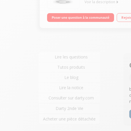
Voir la description
Caisson de basses Amplificateur BASH d'une puis
Rejoi
Poser une question à la communauté
Lire les questions
Tutos produits
Le blog
Lire la notice
b
Consulter sur darty.com
Darty 2nde Vie
Acheter une pièce détachée