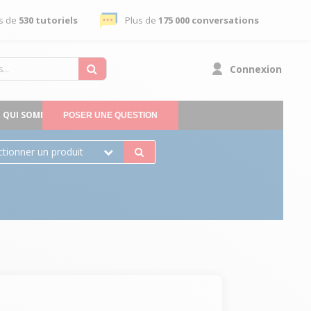
s de
530 tutoriels
Plus de
175 000 conversations
Connexion
QUI SOMMES-NOUS
POSER UNE QUESTION
ctionner un produit