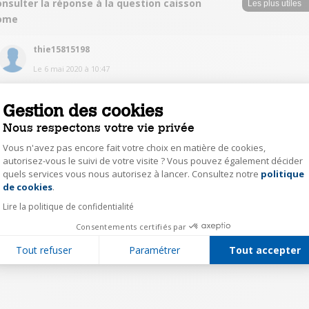
nsulter la réponse à la question caisson
ome
thie15815198
Le
6 mai 2020
à
10:47
Non, il est uniquement filaire.
Gestion des cookies
0
Répondre
Nous respectons votre vie privée
Vous n'avez pas encore fait votre choix en matière de cookies,
autorisez-vous le suivi de votre visite ? Vous pouvez également décider
1
quels services vous nous autorisez à lancer. Consultez notre
politique
Axeptio consent
de cookies
.
Lire la politique de confidentialité
Consentements certifiés par
Tout refuser
Paramétrer
Tout accepter