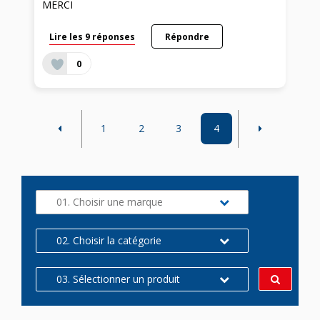
MERCI
Lire les 9 réponses
Répondre
0
1
2
3
4
01. Choisir une marque
02. Choisir la catégorie
03. Sélectionner un produit