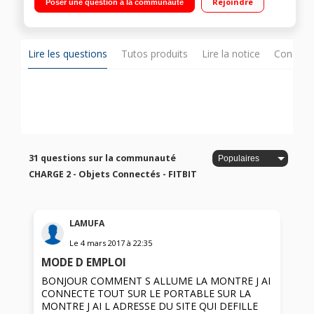
Rejoindre
Poser une question à la communauté
blanc Bluetooth 4.0 - Application gratuite - Bracelet
supplémentaire fourni Résistant à l'eau - Autonomie 5 jours
Lire les questions
Tutos produits
Lire la notice
Consulte
31 questions sur la communauté
CHARGE 2 - Objets Connectés - FITBIT
LAMUFA
Le
4 mars 2017
à
22:35
MODE D EMPLOI
BONJOUR COMMENT S ALLUME LA MONTRE J AI
CONNECTE TOUT SUR LE PORTABLE SUR LA
MONTRE J AI L ADRESSE DU SITE QUI DEFILLE