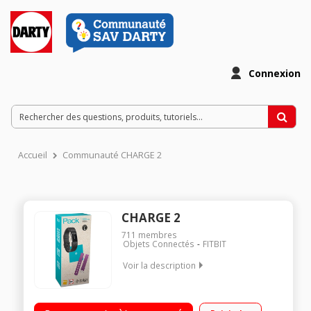
Connexion
Accueil
Communauté CHARGE 2
CHARGE 2
711
membres
Objets Connectés
FITBIT
Voir la description
Mesure l'activité physique, suivi du sommeil et de la fréquence
cardiaque Notification d'appels - Grand écran OLED affichage