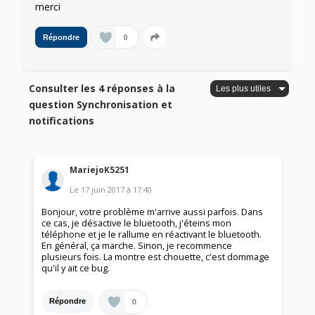
merci
0
Répondre
Consulter les 4 réponses à la
question Synchronisation et
notifications
MariejoK5251
Le
17 juin 2017
à
17:40
Bonjour, votre problème m'arrive aussi parfois. Dans
ce cas, je désactive le bluetooth, j'éteins mon
téléphone et je le rallume en réactivant le bluetooth.
En général, ça marche. Sinon, je recommence
plusieurs fois. La montre est chouette, c'est dommage
qu'il y ait ce bug.
0
Répondre