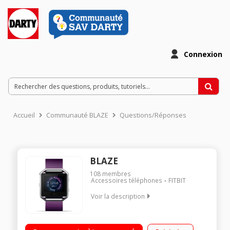
Connexion
Accueil
Communauté BLAZE
Questions/Réponses
BLAZE
108
membres
Accessoires téléphones
FITBIT
Voir la description
Ecran tactile couleur - Cardio-fréquencemètre optique intégré
Suivi du nombre de pas, de la distance parcourue et des