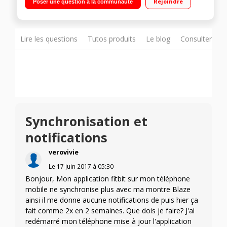
Rejoindre
Poser une question à la communauté
calories brulées Mode multi-sport et suivi d'activité 24h/24,
7j/7 Bluetooth - Synchronisation sans fil
Lire les questions
Tutos produits
Le blog
Consulter sur
Synchronisation et
notifications
verovivie
Le
17 juin 2017
à
05:30
Bonjour, Mon application fitbit sur mon téléphone
mobile ne synchronise plus avec ma montre Blaze
ainsi il me donne aucune notifications de puis hier ça
fait comme 2x en 2 semaines. Que dois je faire? J'ai
redémarré mon téléphone mise à jour l'application