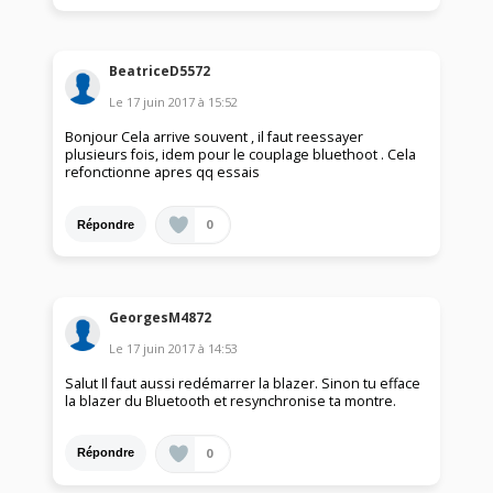
BeatriceD5572
Le
17 juin 2017
à
15:52
Bonjour Cela arrive souvent , il faut reessayer
plusieurs fois, idem pour le couplage bluethoot . Cela
refonctionne apres qq essais
0
Répondre
GeorgesM4872
Le
17 juin 2017
à
14:53
Salut Il faut aussi redémarrer la blazer. Sinon tu efface
la blazer du Bluetooth et resynchronise ta montre.
0
Répondre