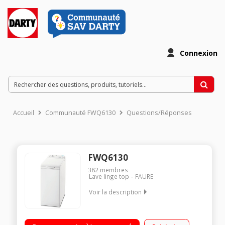
Connexion
Accueil
Communauté FWQ6130
Questions/Réponses
FWQ6130
382
membres
Lave linge top
FAURE
Voir la description
Capacité 6 kg (tambour 42 L) - Classe A++ Essorage variable
jusqu'à 1200 tours/min Départ différé : 3/6/9 heures