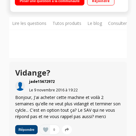
Rejoindre
Poser une question à la communauté
Technologie AirFlow - Repassage facile
Lire les questions
Tutos produits
Le blog
Consulter sur
Vidange?
jade15672972
Le
9 novembre 2016
à
19:22
Bonjour, J'ai acheter cette machine et voilà 2
semaines qu'elle ne veut plus vidangé et terminer son
cylcle... C'est en option tout ça? Le SAV qui ne vous
répond pas et ne vous rappel pas aussi? merci
0
Répondre