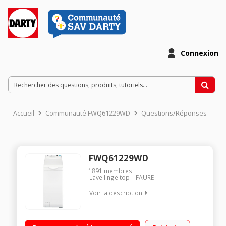
Connexion
Accueil
Communauté FWQ61229WD
Questions/Réponses
FWQ61229WD
1891
membres
Lave linge top
FAURE
Voir la description
Capacité 6 kg (Volume tambour : 42 L) - Classe énergétique D
Essorage variable jusqu'à 1200 tours/min - 78 dB Fin différée