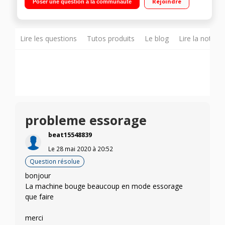
Rejoindre
Poser une question à la communauté
20H - Capacité variable automatique Fonction Gain de temps -
Sécurité enfants - Programme Mix 20°
Lire les questions
Tutos produits
Le blog
Lire la notice
probleme essorage
beat15548839
Le
28 mai 2020
à
20:52
Question résolue
bonjour
La machine bouge beaucoup en mode essorage
que faire
merci