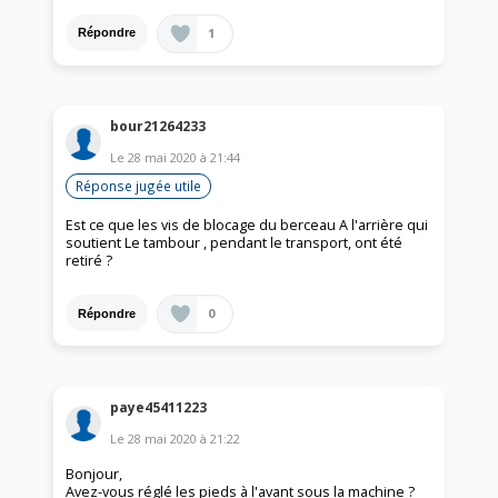
1
Répondre
bour21264233
Le
28 mai 2020
à
21:44
Réponse jugée utile
Est ce que les vis de blocage du berceau A l'arrière qui
soutient Le tambour , pendant le transport, ont été
retiré ?
0
Répondre
paye45411223
Le
28 mai 2020
à
21:22
Bonjour,
Avez-vous réglé les pieds à l'avant sous la machine ?