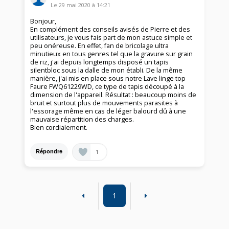
Le
29 mai 2020
à
14:21
Bonjour,
En complément des conseils avisés de Pierre et des
utilisateurs, je vous fais part de mon astuce simple et
peu onéreuse. En effet, fan de bricolage ultra
minutieux en tous genres tel que la gravure sur grain
de riz, j'ai depuis longtemps disposé un tapis
silentbloc sous la dalle de mon établi. De la même
manière, j'ai mis en place sous notre Lave linge top
Faure FWQ61229WD, ce type de tapis découpé à la
dimension de l'appareil. Résultat : beaucoup moins de
bruit et surtout plus de mouvements parasites à
l'essorage même en cas de léger balourd dû à une
mauvaise répartition des charges.
Bien cordialement.
1
Répondre
1