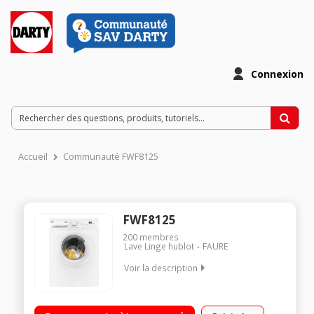
Connexion
Accueil
Communauté FWF8125
FWF8125
200
membres
Lave Linge hublot
FAURE
Voir la description
Capacité 8 kg (tambour 53 L) - Classe A+++ Essorage variable
jusqu'à 1200 tours/min Départ différé jusqu'à 20 heures