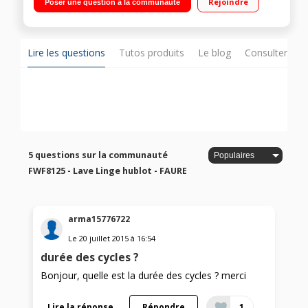
Rejoindre
Poser une question à la communauté
Basse consommation - Boite à produit Duodose - rinçage
plus
Lire les questions
Tutos produits
Le blog
Consulter sur
5 questions sur la communauté
FWF8125 - Lave Linge hublot - FAURE
arma15776722
Le
20 juillet 2015
à
16:54
durée des cycles ?
Bonjour, quelle est la durée des cycles ? merci
Lire la réponse
Répondre
1