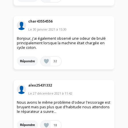
char43554556
Le
30 janvier 2021
à
15:30
Bonjour, j'ai également observé une odeur de brulé
principalement lorsque la machine était chargée en
cycle coton.
32
Répondre
alex25431332
Le
27 décembre 2021
à
11:42
Nous avons le même problème d'odeur l'essorage est
bruyant mais pas plus que d'habitude nous attendons
le réparateur a suivre...
18
Répondre