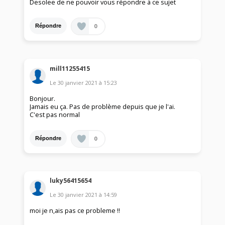
Desolee de ne pouvoir vous répondre à ce sujet
0
Répondre
mill11255415
Le
30 janvier 2021
à
15:23
Bonjour.
Jamais eu ça. Pas de problème depuis que je l'ai.
C'est pas normal
0
Répondre
luky56415654
Le
30 janvier 2021
à
14:59
moi je n,ais pas ce probleme !!