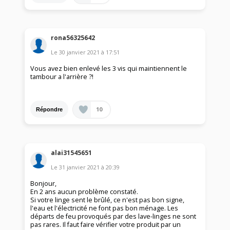
rona56325642
Le
30 janvier 2021
à
17:51
Vous avez bien enlevé les 3 vis qui maintiennent le
tambour a l'arrière ?!
10
Répondre
alai31545651
Le
31 janvier 2021
à
20:39
Bonjour,
En 2 ans aucun problème constaté.
Si votre linge sent le brûlé, ce n'est pas bon signe,
l'eau et l'électricité ne font pas bon ménage. Les
départs de feu provoqués par des lave-linges ne sont
pas rares. Il faut faire vérifier votre produit par un