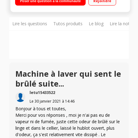
Rejoindre
Poser une question à la communauté
heures Tambour et hublot XXL - Fonction AutoSense
Lire les questions
Tutos produits
Le blog
Lire la notice
Machine à laver qui sent le
brûlé suite...
letu15433522
Le
30 janvier 2021
à
14:46
Bonjour à tous et toutes,
Merci pour vos réponses , moi je n'ai pas eu de
vapeur ni de fumée, juste cette odeur de brûlé sur le
linge et dans le cellier, laissé le hublot ouvert, plus
d'odeur, ça s'est relativement vite dissipé . Le