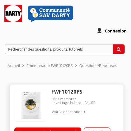
Connexion
Accueil
Communauté FWF10120PS
Questions/Réponses
FWF10120PS
1667
membres
Lave Linge hublot
FAURE
Voir la description
Capacit? 10kg (tambour 68 L) - Classe ?nerg?tique D Essorage
variable jusqu'? 1200 tours/min - 78dB D?part diff?r? 3/6/9