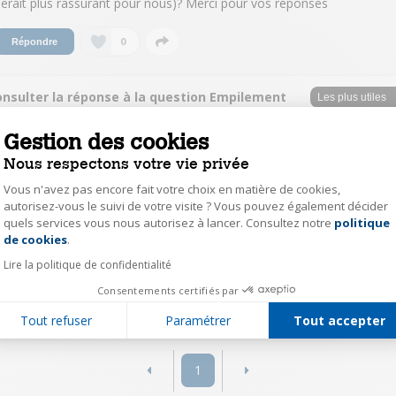
serait plus rassurant pour nous)? Merci pour vos réponses
0
Répondre
onsulter la réponse à la question Empilement
rtical
Gestion des cookies
yves51123151
Nous respectons votre vie privée
Le
27 décembre 2023
à
11:47
Vous n'avez pas encore fait votre choix en matière de cookies,
autorisez-vous le suivi de votre visite ? Vous pouvez également décider
Bonjour, j ai acheté ce sèche linge et je l ai empilé sur ma machine à laver
quels services vous nous autorisez à lancer. Consultez notre
politique
sans problème, Darty vends des kits à mettre entre les machines sinon un
Axeptio consent
tapis anti vibration suffit.
de cookies
.
la machine à laver étant beaucoup plus lourde je la mettrai en dessous.
Lire la politique de confidentialité
Consentements certifiés par
0
Répondre
Tout refuser
Paramétrer
Tout accepter
1