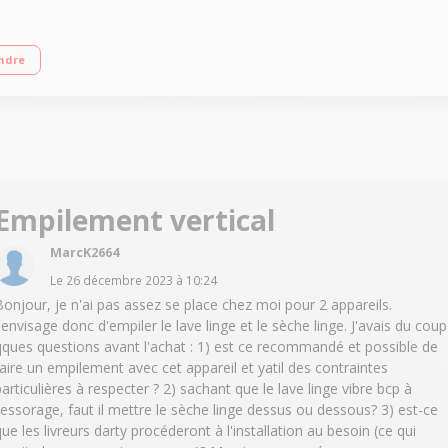
ur L x H x P : 59.5 x 85 x 65 cm Technologie AutoAdjust - Hublot Réversible -
ndre
Empilement vertical
MarcK2664
Le
26 décembre 2023
à
10:24
Bonjour, je n'ai pas assez se place chez moi pour 2 appareils.
J'envisage donc d'empiler le lave linge et le sèche linge. J'avais du coup
qques questions avant l'achat : 1) est ce recommandé et possible de
faire un empilement avec cet appareil et yatil des contraintes
particulières à respecter ? 2) sachant que le lave linge vibre bcp à
l'essorage, faut il mettre le sèche linge dessus ou dessous? 3) est-ce
que les livreurs darty procéderont à l'installation au besoin (ce qui