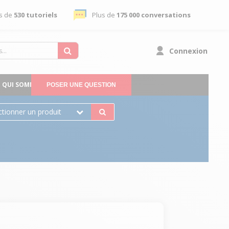
s de
530 tutoriels
Plus de
175 000 conversations
Connexion
QUI SOMMES-NOUS
POSER UNE QUESTION
ctionner un produit