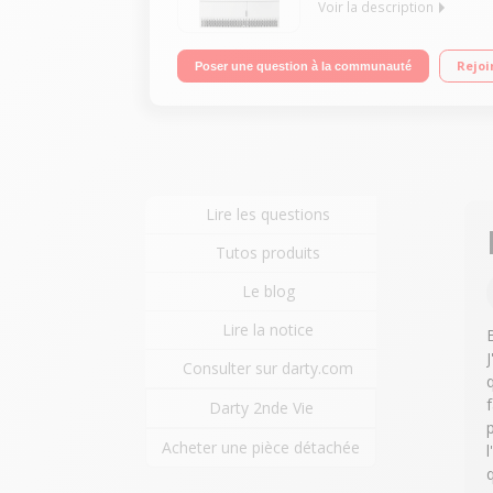
Voir la description
Capacité 8 kg (4 personnes) - 66 db Pompe à chale
Rejoi
Poser une question à la communauté
Lire les questions
Tutos produits
Le blog
Lire la notice
Consulter sur darty.com
Darty 2nde Vie
Acheter une pièce détachée