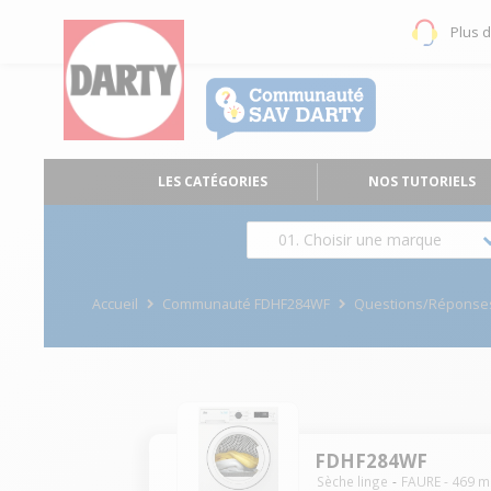
Plus 
LES CATÉGORIES
NOS TUTORIELS
01. Choisir une marque
Accueil
Communauté FDHF284WF
Questions/Réponse
FDHF284WF
Sèche linge
FAURE
-
469
m