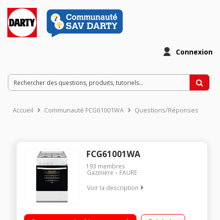
Connexion
Accueil
Communauté FCG61001WA
Questions/Réponses
FCG61001WA
193
membres
Gazinière
FAURE
Voir la description
Largeur 60 cm - Table de cuisson gaz 4 foyers jusqu'à 3000 W
Capacité du four 51 L - Nettoyage manuel Four cuisson par