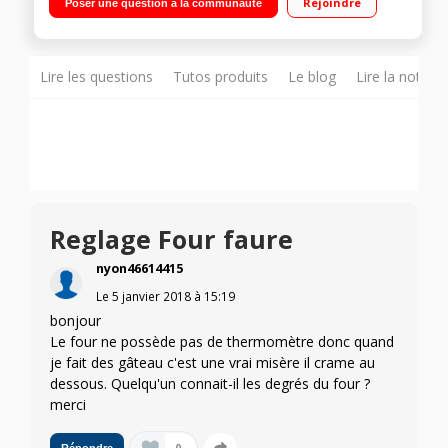
Rejoindre
Poser une question à la communauté
convection naturelle - Couvercle en verre
Lire les questions
Tutos produits
Le blog
Lire la notice
Reglage Four faure
nyon46614415
Le
5 janvier 2018
à
15:19
bonjour
Le four ne possède pas de thermomètre donc quand
je fait des gâteau c'est une vrai misère il crame au
dessous. Quelqu'un connait-il les degrés du four ?
merci