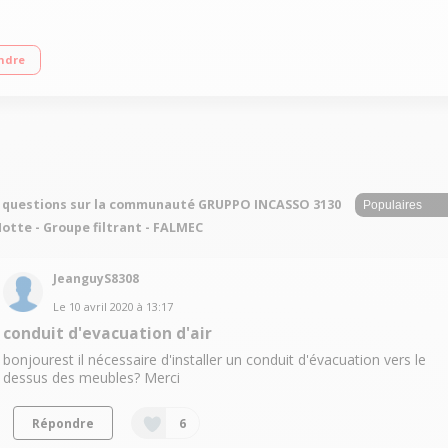
issance acoustique 65 dB(A) Aspiration périmétrale - Télécommande
ndre
 questions sur la communauté GRUPPO INCASSO 3130
Hotte - Groupe filtrant - FALMEC
JeanguyS8308
Le
10 avril 2020
à
13:17
conduit d'evacuation d'air
bonjourest il nécessaire d'installer un conduit d'évacuation vers le
dessus des meubles? Merci
Répondre
6