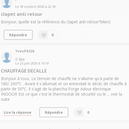
Le
18 octobre 2020
à
22:18
clapet anti retour
Bonjour, quelle est la référence du clapet anti retour?Merci
Répondre
0
YvesP6326
0
like
Le
23 juin 2020
à
16:10
CHAUFFAGE DECALLE
Bonjour à tous, Le témoin de chauffe ne s'allume qu'à partir de
180/ 200°C . Avant il s'allumait et on entendait le déclic de chauffe à
partir de 50°C. Il s'agit de la plancha Forge Adour électrique
INDOOR Est ce que c'est le thermostat de sécurité ou le ...
voir la
suite
Lire la réponse
Répondre
0