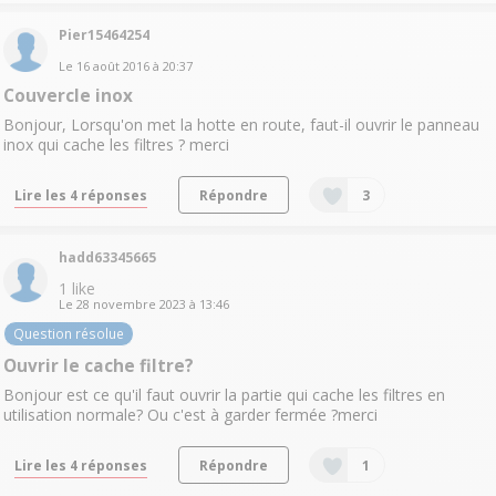
Pier15464254
Le
16 août 2016
à
20:37
Couvercle inox
Bonjour, Lorsqu'on met la hotte en route, faut-il ouvrir le panneau
inox qui cache les filtres ? merci
Lire les 4 réponses
Répondre
3
hadd63345665
1
like
Le
28 novembre 2023
à
13:46
Question résolue
Ouvrir le cache filtre?
Bonjour est ce qu'il faut ouvrir la partie qui cache les filtres en
utilisation normale? Ou c'est à garder fermée ?merci
Lire les 4 réponses
Répondre
1