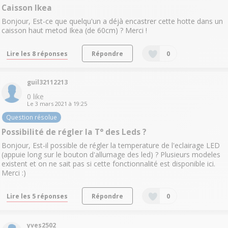
Caisson Ikea
Bonjour, Est-ce que quelqu'un a déjà encastrer cette hotte dans un
caisson haut metod Ikea (de 60cm) ? Merci !
Lire les 8 réponses
Répondre
0
guil32112213
0
like
Le
3 mars 2021
à
19:25
Question résolue
Possibilité de régler la T° des Leds ?
Bonjour, Est-il possible de régler la temperature de l'eclairage LED
(appuie long sur le bouton d'allumage des led) ? Plusieurs modeles
existent et on ne sait pas si cette fonctionnalité est disponible ici.
Merci :)
Lire les 5 réponses
Répondre
0
yves2502