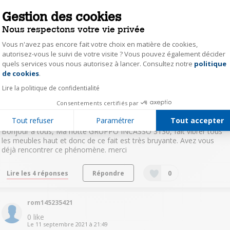
Falmec Gruppo Incasso 3130. Hotte échangé une première fois
suite à des vibrations importantes, puis intervention sur le meuble
Gestion des cookies
pour libérer des contraintes sur la hotte, la hotte était bloq...
voir la
Nous respectons votre vie privée
suite
Vous n'avez pas encore fait votre choix en matière de cookies,
autorisez-vous le suivi de votre visite ? Vous pouvez également décider
Répondre
0
quels services vous nous autorisez à lancer. Consultez notre
politique
Axeptio consent
de cookies
.
Thierry-rdr
Lire la politique de confidentialité
0
like
Consentements certifiés par
Le
9 janvier 2023
à
18:17
GRUPPO INCASSO 3130 vibration en fonctionnement
Tout refuser
Paramétrer
Tout accepter
Bonjour à tous, Ma hotte GRUPPO INCASSO 3130, fait vibrer tous
les meubles haut et donc de ce fait est très bruyante. Avez vous
déjà rencontrer ce phénomène. merci
Lire les 4 réponses
Répondre
0
rom145235421
0
like
Le
11 septembre 2021
à
21:49