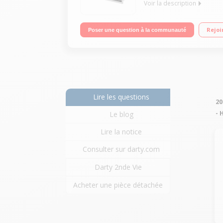
Voir la description
Groupe filtrant 56 cm Débit d'air de 600 m3/h Pu
Rejoi
Poser une question à la communauté
Lire les questions
20
- 
Le blog
Lire la notice
Consulter sur darty.com
Darty 2nde Vie
Acheter une pièce détachée