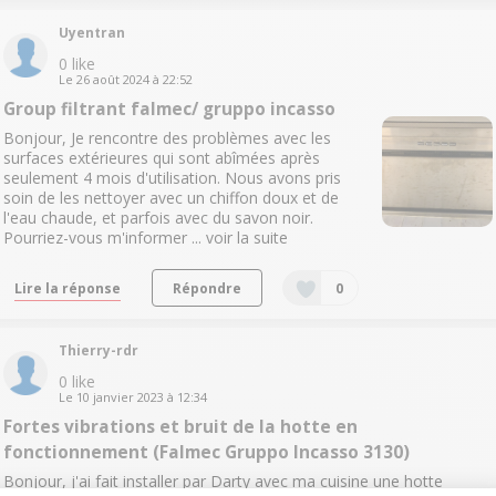
Uyentran
0
like
Le
26 août 2024
à
22:52
Group filtrant falmec/ gruppo incasso
Bonjour, Je rencontre des problèmes avec les
surfaces extérieures qui sont abîmées après
seulement 4 mois d'utilisation. Nous avons pris
soin de les nettoyer avec un chiffon doux et de
l'eau chaude, et parfois avec du savon noir.
Pourriez-vous m'informer ...
voir la suite
Lire la réponse
Répondre
0
Thierry-rdr
0
like
Le
10 janvier 2023
à
12:34
Fortes vibrations et bruit de la hotte en
fonctionnement (Falmec Gruppo Incasso 3130)
Bonjour, j'ai fait installer par Darty avec ma cuisine une hotte