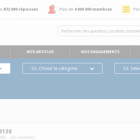
de
872 000 réponses
Plus de
4 000 000 membres
Plu
NOS ARTICLES
NOS ENGAGEMENTS
02. Choisir la catégorie
03. Séle
3130
LMEC
-
202
membres