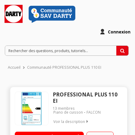
Connexion
Accueil
Communauté PROFESSIONAL PLUS 110 EI
PROFESSIONAL PLUS 110
EI
13
membres
Piano de cuisson
FALCON
Voir la description
Largeur 110 cm - Table gaz 6 foyers dont 1 de 3500 W + grille
plancha Nettoyage : catalyse (sauf gril ) // Email lisse ( gril