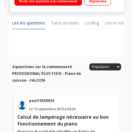
Rejoindre
Poser une question à la communauté
séparé de 21 L.) Four à convection naturelle 80 L. Four à
chaleur tournante de 73 L.
Lire les questions
Tutos produits
Le blog
Lire la notice
4 questions sur la communauté
PROFESSIONAL PLUS 110 EI - Piano de
cuisson - FALCON
paul15559934
Le
15 septembre 2015
à
06:24
Calcul de lampérage nécessaire au bon
fonctionnement du piano
Bonjour Je souhaite installer ce Piano en