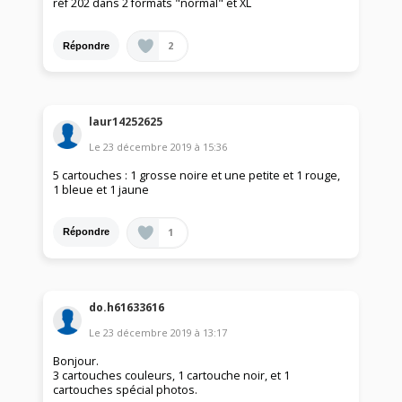
réf 202 dans 2 formats "normal" et XL
2
Répondre
laur14252625
Le
23 décembre 2019
à
15:36
5 cartouches : 1 grosse noire et une petite et 1 rouge,
1 bleue et 1 jaune
1
Répondre
do.h61633616
Le
23 décembre 2019
à
13:17
Bonjour.
3 cartouches couleurs, 1 cartouche noir, et 1
cartouches spécial photos.