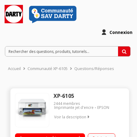
Connexion
Accueil
Communauté XP-6105
Questions/Réponses
XP-6105
2444
membres
Imprimante jet d'encre
EPSON
Voir la description
Impression, numérisation et copie Recto / Verso automatique
Vitesse d'impression: Jusqu'à 15.8 ppm (mono)/jusqu'à 11.3