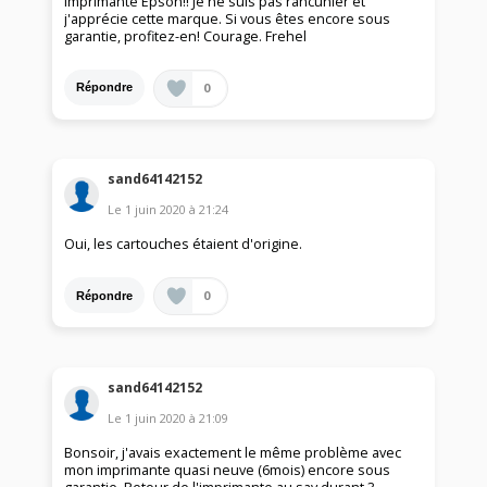
imprimante Epson!! Je ne suis pas rancunier et
j'apprécie cette marque. Si vous êtes encore sous
garantie, profitez-en! Courage. Frehel
0
Répondre
sand64142152
Le
1 juin 2020
à
21:24
Oui, les cartouches étaient d'origine.
0
Répondre
sand64142152
Le
1 juin 2020
à
21:09
Bonsoir, j'avais exactement le même problème avec
mon imprimante quasi neuve (6mois) encore sous