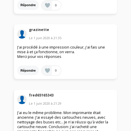
0
Répondre
grazinette
Le
1 juin 2020
à
21:35
J'ai procédé à une impression couleur, j'ai fais une
mise à et ça fonctionne, on verra.
Merci pour vos réponses
0
Répondre
fred65165343
Le
1 juin 2020
à
21:29
J'ai eu le même problème. Mon imprimante était
ancienne. J'ai essayé des cartouches neuves, avec
nettoyage des buses etc... Je n'ai réussi qu'à vider la
cartouche neuve. Conclusion: j'ai racheté une