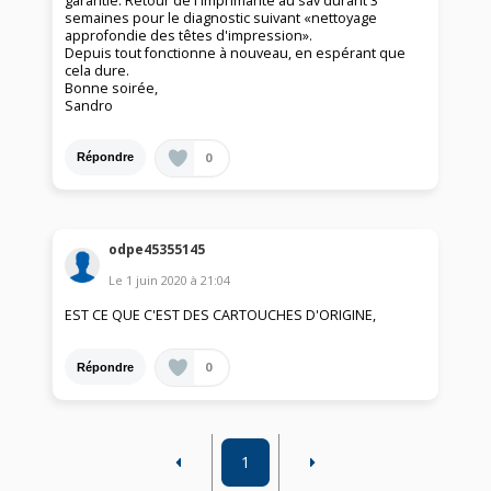
garantie. Retour de l'imprimante au sav durant 3
semaines pour le diagnostic suivant «nettoyage
approfondie des têtes d'impression».
Depuis tout fonctionne à nouveau, en espérant que
cela dure.
Bonne soirée,
Sandro
0
Répondre
odpe45355145
Le
1 juin 2020
à
21:04
EST CE QUE C'EST DES CARTOUCHES D'ORIGINE,
0
Répondre
1