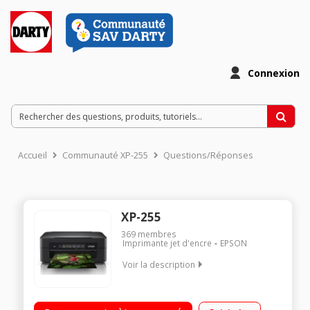
Connexion
Accueil
Communauté XP-255
Questions/Réponses
XP-255
369
membres
Imprimante jet d'encre
EPSON
Voir la description
Multifonction élégant et ultra compact Impression mobile
Encre Claria Home Wi-fi et Wi-fi direct