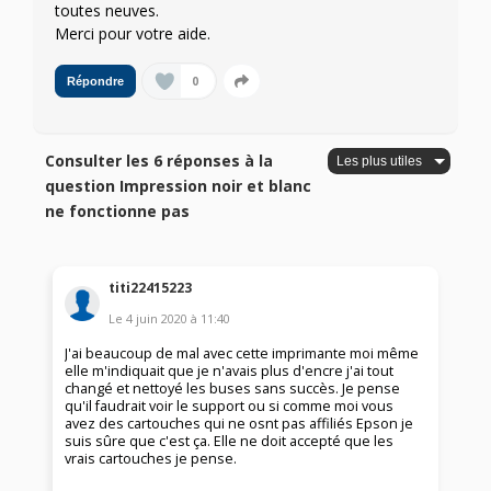
toutes neuves.
Merci pour votre aide.
0
Répondre
Consulter les 6 réponses à la
question Impression noir et blanc
ne fonctionne pas
titi22415223
Le
4 juin 2020
à
11:40
J'ai beaucoup de mal avec cette imprimante moi même
elle m'indiquait que je n'avais plus d'encre j'ai tout
changé et nettoyé les buses sans succès. Je pense
qu'il faudrait voir le support ou si comme moi vous
avez des cartouches qui ne osnt pas affiliés Epson je
suis sûre que c'est ça. Elle ne doit accepté que les
vrais cartouches je pense.