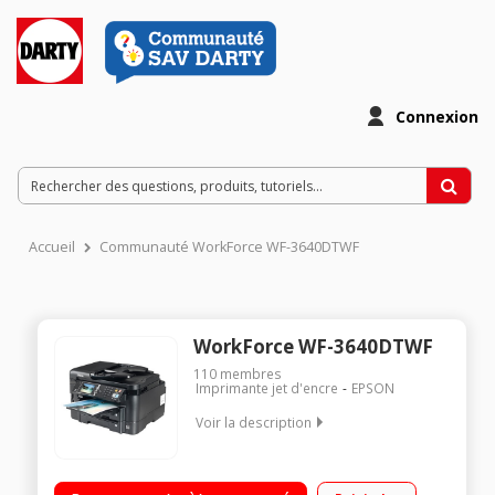
Connexion
Accueil
Communauté WorkForce WF-3640DTWF
WorkForce WF-3640DTWF
110
membres
Imprimante jet d'encre
EPSON
Voir la description
Recto / Verso toutes fonctions Wi-Fi - Wi-Fi Direct - Ethernet -
Lecteur de cartes Ecran tactile couleur 8,8 cm Double bac