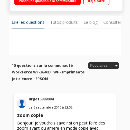
Rejoindre
Poser une question à la communauté
papier : 2 x 250 f. + Chemin papier manuel arrière
Lire les questions
Tutos produits
Le blog
Consulter sur
15 questions sur la communauté
WorkForce WF-3640DTWF - Imprimante
jet d'encre - EPSON
urgo15889084
Le
5 septembre 2016
à
22:02
zoom copie
Bonjour, je voudrais savoir si on peut faire des
zoom avant ou arrière en mode copie avec