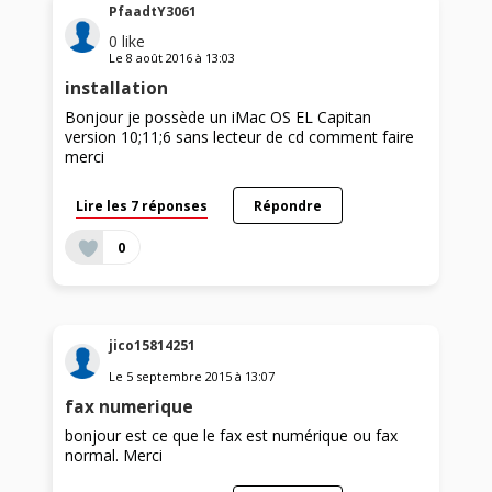
PfaadtY3061
0
like
Le
8 août 2016
à
13:03
installation
Bonjour je possède un iMac OS EL Capitan
version 10;11;6 sans lecteur de cd comment faire
merci
Lire les 7 réponses
Répondre
0
jico15814251
Le
5 septembre 2015
à
13:07
fax numerique
bonjour est ce que le fax est numérique ou fax
normal. Merci