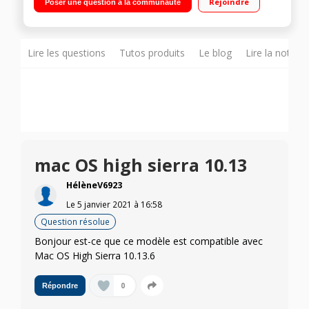
Rejoindre
Poser une question à la communauté
d'accès direct
Lire les questions
Tutos produits
Le blog
Lire la notice
mac OS high sierra 10.13
HélèneV6923
Le
5 janvier 2021
à
16:58
Question résolue
Bonjour est-ce que ce modèle est compatible avec
Mac OS High Sierra 10.13.6
0
Répondre