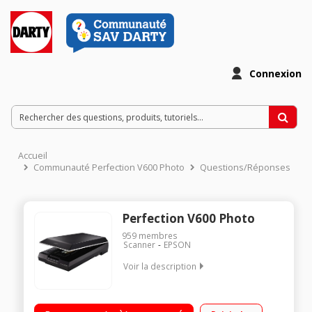
Connexion
Accueil
Communauté Perfection V600 Photo
Questions/Réponses
Perfection V600 Photo
959
membres
Scanner
EPSON
Voir la description
Scanner photographique 6400x9600 ppp Précision couleurs
48 bits Scanne négatifs, positifs et diapositives 4 boutons