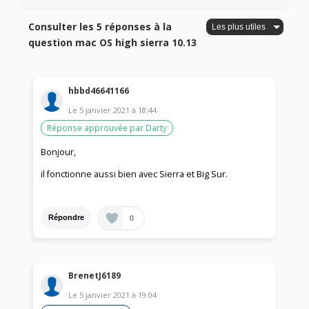
Consulter les 5 réponses à la
question mac OS high sierra 10.13
hbbd46641166
Le
5 janvier 2021
à
18:44
Réponse approuvée par Darty
Bonjour,
il fonctionne aussi bien avec Sierra et Big Sur.
0
Répondre
BrenetJ6189
Le
5 janvier 2021
à
19:04