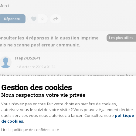
Merci
0
Répondre
nsulter les 4 réponses à la question imprime
ais ne scanne pas! erreur communic.
step24352641
Le
8 octobre 2019
à
01:24
Il faut de nouveau rentrer la clé de votre connexion internet par votre box.
Parfois l'imprimante perd cette donnée.
Gestion des cookies
Nous respectons votre vie privée
1
Répondre
Vous n'avez pas encore fait votre choix en matière de cookies,
autorisez-vous le suivi de votre visite ? Vous pouvez également décider
roxane2019
quels services vous nous autorisez à lancer. Consultez notre
politique
Axeptio consent
de cookies
.
Le
10 octobre 2019
à
18:15
Lire la politique de confidentialité
je n'ai jamais reussi a la brancher en Wifi alors j'utilise un cable usb. ce qui
est etonnant c'est que je peux imprimer un document donc la connexion