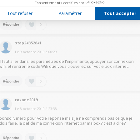
Consentements certifiés par
est bonne mais lorsque je veux scanner il y a noté "erreur communic.
verifez connexion".
Tout refuser
Paramétrer
Tout accepter
0
Répondre
step24352641
Le
9 octobre 2019
à
00:29
Il faut aller dans les paramètres de l'imprimante, appuyer sur connexion
wifi, et rentrer le code Wifi que vous trouverez sur votre box internet.
0
Répondre
roxane2019
Le
8 octobre 2019
à
23:38
bonsoir, merci pour votre réponse mais je ne comprends pas ce que je
dois faire. la clef de ma connexion internet par ma box? c'est a dire?
0
Répondre