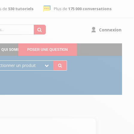
s de
530 tutoriels
Plus de
175 000 conversations
Connexion
QUI SOMMES-NOUS
POSER UNE QUESTION
ctionner un produit