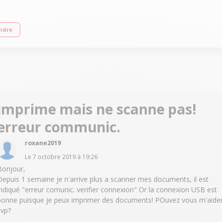
ne, copie Wi-Fi Direct : impression sans fil et sans réseau - Impression mobil
ndre
imprime mais ne scanne pas!
erreur communic.
roxane2019
Le
7 octobre 2019
à
19:26
Bonjour,
Depuis 1 semaine je n'arrive plus a scanner mes documents, il est
indiqué "erreur comunic. verifier connexion" Or la connexion USB est
bonne puisque je peux imprimer des documents! POuvez vous m'aide
svp?