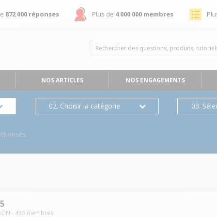
de
872 000 réponses
Plus de
4 000 000 membres
Plu
NOS ARTICLES
NOS ENGAGEMENTS
02. Choisir la catégorie
03. Séle
Réponses
35
SON
-
453
membres