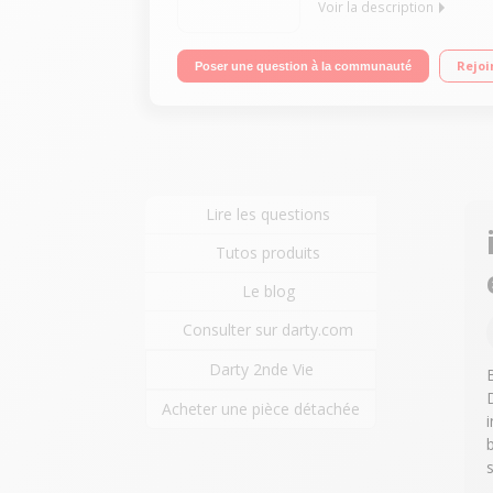
Voir la description
Multifonction ultra compact 3-en-1 : imprime, scan
Rejoi
Poser une question à la communauté
de 3,7 cm Lecteur cartes mémoires
Lire les questions
Tutos produits
Le blog
Consulter sur darty.com
Darty 2nde Vie
Acheter une pièce détachée