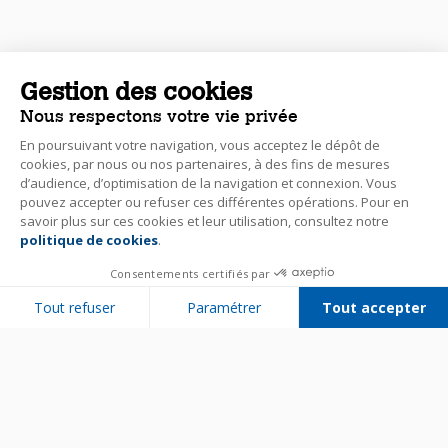
Gestion des cookies
Nous respectons votre vie privée
En poursuivant votre navigation, vous acceptez le dépôt de
cookies, par nous ou nos partenaires, à des fins de mesures
d’audience, d’optimisation de la navigation et connexion. Vous
pouvez accepter ou refuser ces différentes opérations. Pour en
savoir plus sur ces cookies et leur utilisation, consultez notre
politique de cookies
.
Consentements certifiés par
Tout refuser
Paramétrer
Tout accepter
Plateforme de Gestion du Consentement : Personnalisez vos Options
Axeptio consent
Notre plateforme vous permet d'adapter et de gérer vos paramètres de 