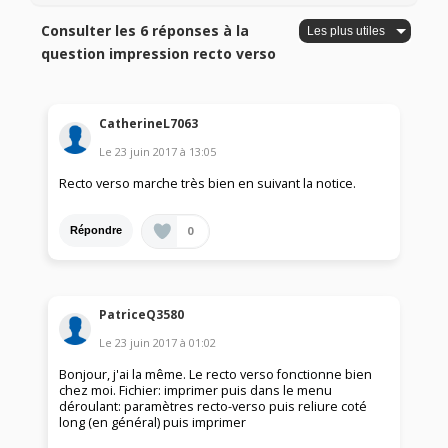
Consulter les 6 réponses à la
question impression recto verso
CatherineL7063
Le
23 juin 2017
à
13:05
Recto verso marche très bien en suivant la notice.
0
Répondre
PatriceQ3580
Le
23 juin 2017
à
01:02
Bonjour, j'ai la même. Le recto verso fonctionne bien
chez moi. Fichier: imprimer puis dans le menu
déroulant: paramètres recto-verso puis reliure coté
long (en général) puis imprimer