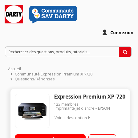
Connexion
Accueil
Communauté Expression Premium XP-720
Questions/Réponses
Expression Premium XP-720
123
membres
Imprimante jet d'encre
EPSON
Voir la description
Multifonction photo 3 en 1 Wifi, Wifi Direct et Ethernet
Impression recto/verso en A4 Ecran tactile de 10,9 cm à