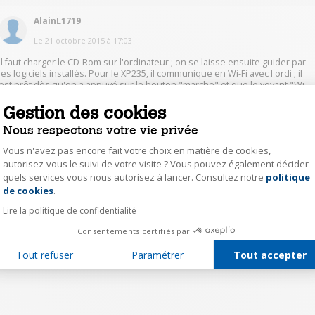
AlainL1719
Le
21 octobre 2015
à
17:03
Il faut charger le CD-Rom sur l'ordinateur ; on se laisse ensuite guider par
les logiciels installés. Pour le XP235, il communique en Wi-Fi avec l'ordi ; il
est prêt dès qu'on a appuyé sur le bouton "marche" et que le voyant "Wi-
Fi" est fixe. Il reste à lancer l'impression ou le scan depuis l'ordi.
Gestion des cookies
Nous respectons votre vie privée
1
Répondre
Vous n'avez pas encore fait votre choix en matière de cookies,
autorisez-vous le suivi de votre visite ? Vous pouvez également décider
quels services vous nous autorisez à lancer. Consultez notre
politique
Axeptio consent
1
de cookies
.
Lire la politique de confidentialité
Consentements certifiés par
Tout refuser
Paramétrer
Tout accepter