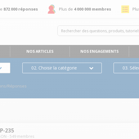
de
872 000 réponses
Plus de
4 000 000 membres
Plu
NOS ARTICLES
NOS ENGAGEMENTS
02. Choisir la catégorie
03. Séle
ons/Réponses
P-235
SON
-
549
membres