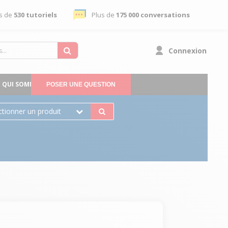
s de
530 tutoriels
Plus de
175 000 conversations
Connexion
QUI SOMMES-NOUS
POSER UNE QUESTION
ctionner un produit