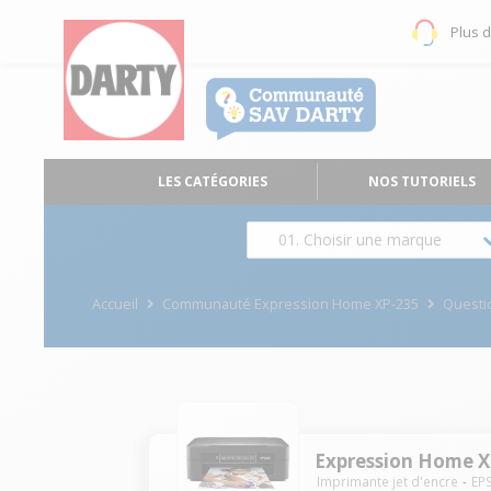
Plus 
LES CATÉGORIES
NOS TUTORIELS
01. Choisir une marque
Accueil
Communauté Expression Home XP-235
Questi
Expression Home X
Imprimante jet d'encre
EP