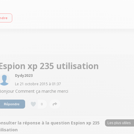
 Cartouches d'encre séparées Impression sans fil via Smartphone / tablette
ndre
Espion xp 235 utilisation
Dydy2023
Le
21 octobre 2015
à
01:37
Bonjour Comment ça marche merci
0
Répondre
nsulter la réponse à la question Espion xp 235
ilisation