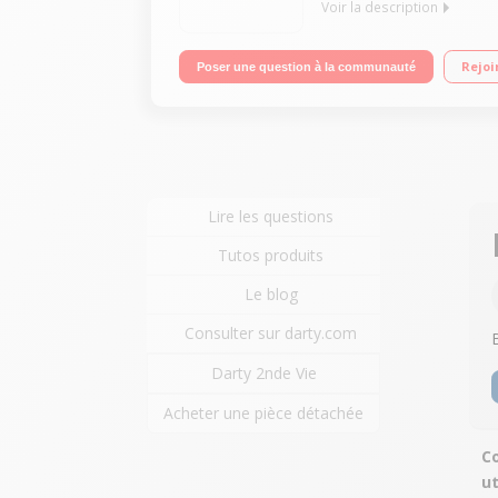
Voir la description
Imprimante compact 3-en-1 (imprime, scan, copie)
Rejoi
Poser une question à la communauté
Lire les questions
Tutos produits
Le blog
Consulter sur darty.com
Darty 2nde Vie
Acheter une pièce détachée
Co
ut