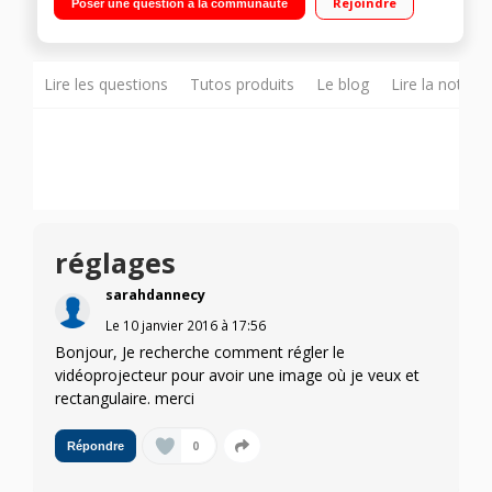
Rejoindre
Poser une question à la communauté
(1920x1080p) 2 entrées HDMI - Haut-parleurs intégrés
Lire les questions
Tutos produits
Le blog
Lire la notice
réglages
sarahdannecy
Le
10 janvier 2016
à
17:56
Bonjour, Je recherche comment régler le
vidéoprojecteur pour avoir une image où je veux et
rectangulaire. merci
0
Répondre