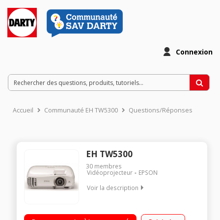
Connexion
Accueil
Communauté EH TW5300
Questions/Réponses
EH TW5300
30
membres
Vidéoprojecteur
EPSON
Voir la description
Vidéoprojecteur home cinéma avec technologie Tri-LCD
Compatibilité 3D avec conversion 2D/3D Full HD 1080p