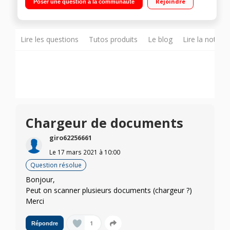
Rejoindre
Poser une question à la communauté
15 pages/min Couleur Impression Recto Verso et l’équivalent
de trois ans d’encre
Lire les questions
Tutos produits
Le blog
Lire la notice
Chargeur de documents
giro62256661
Le
17 mars 2021
à
10:00
Question résolue
Bonjour,
Peut on scanner plusieurs documents (chargeur ?)
Merci
1
Répondre