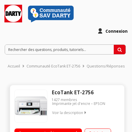
Connexion
Accueil
Communauté EcoTank ET-2756
Questions/Réponses
EcoTank ET-2756
1427
membres
Imprimante jet d'encre
EPSON
Voir la description
Multifonction 3-en-1 Résolution de l’impression 5.760 x 1.440
DPI (ppp) Vitesse d’impression 33 pages/min Monochrome,