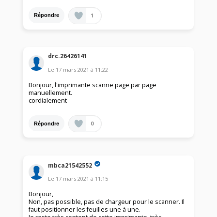
1
Répondre
drc.26426141
Le
17 mars 2021
à
11:22
Bonjour, l'imprimante scanne page par page
manuellement.
cordialement
0
Répondre
mbca21542552
Le
17 mars 2021
à
11:15
Bonjour,
Non, pas possible, pas de chargeur pour le scanner. Il
faut positionner les feuilles une à une.