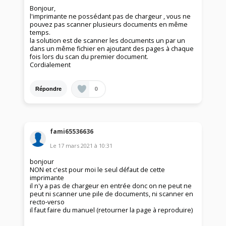
Bonjour,
l'imprimante ne possédant pas de chargeur , vous ne
pouvez pas scanner plusieurs documents en même
temps.
la solution est de scanner les documents un par un
dans un même fichier en ajoutant des pages à chaque
fois lors du scan du premier document.
Cordialement
0
Répondre
fami65536636
Le
17 mars 2021
à
10:31
bonjour
NON et c'est pour moi le seul défaut de cette
imprimante
il n'y a pas de chargeur en entrée donc on ne peut ne
peut ni scanner une pile de documents, ni scanner en
recto-verso
il faut faire du manuel (retourner la page à reproduire)