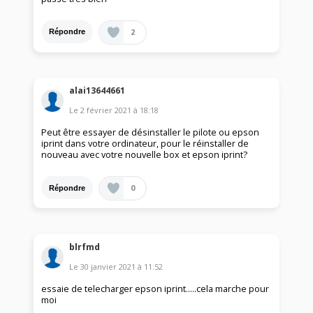
2
Répondre
alai13644661
Le
2 février 2021
à
18:18
Peut être essayer de désinstaller le pilote ou epson
iprint dans votre ordinateur, pour le réinstaller de
nouveau avec votre nouvelle box et epson iprint?
0
Répondre
blrfmd
Le
30 janvier 2021
à
11:52
essaie de telecharger epson iprint.....cela marche pour
moi