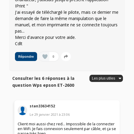
IPrint "
J'ai essayé de téléchargé le pilote, mais ce dernier me
demande de faire la même manipulation que le
manuel, et mon imprimante ne se connecte toujours
pas...
Merci d'avance pour votre aide.
Cdlt
0
Répondre
Consulter les 6 réponses à la
question Wps epson ET-2600
stan33634152
Le
29 janvier 2021
à
23:06
Client moi aussi chez red... Impossible de la connecter
en WiFi. Je fais connexion seulement par câble, et ça se
passe très bien