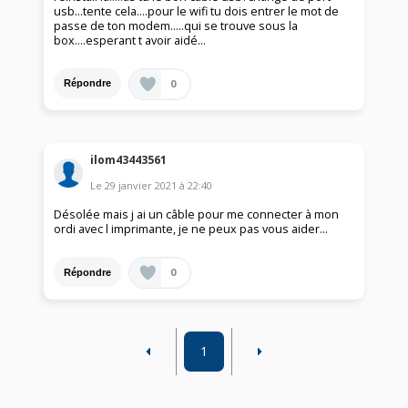
usb...tente cela....pour le wifi tu dois entrer le mot de
passe de ton modem.....qui se trouve sous la
box....esperant t avoir aidé...
0
Répondre
ilom43443561
Le
29 janvier 2021
à
22:40
Désolée mais j ai un câble pour me connecter à mon
ordi avec l imprimante, je ne peux pas vous aider...
0
Répondre
1