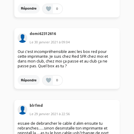
0
Répondre
domi62312616
Le
30 janvier 2021
à
09:04
Oui c'est incompréhensible avec les box red pour
cette imprimante. Je suis chez Red SFR chez moi et
dans mon club, chez moi ça passe et au club ça ne
passe pas. Quel box as tu ?
0
Répondre
blrfmd
Le
29 janvier 2021
à
22:56
essaie de debrancher le cable d alim ensuite tu
rebranches......sinon desinstalle ton imprimante et
reinstall la.....as tu le bon cable usb?change de port