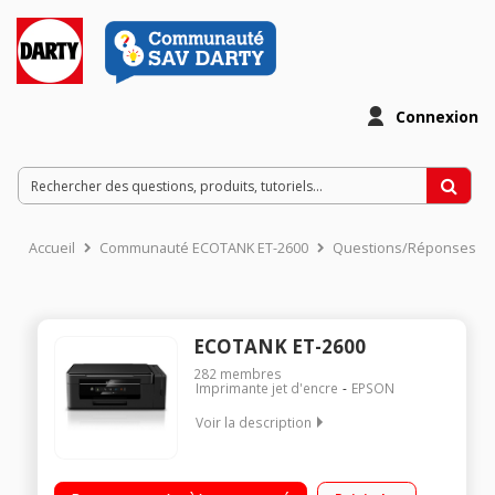
Connexion
Accueil
Communauté ECOTANK ET-2600
Questions/Réponses
ECOTANK ET-2600
282
membres
Imprimante jet d'encre
EPSON
Voir la description
Livrée avec l'équivalent de 2 ans d'encre Imprimante jet
d'encre multifonction 4 en 1 : imprime scanne faxe et copie