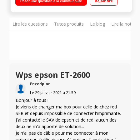
Rejoindre
Poser une question à la communauté
Connectivité Wi-Fi - Epson iPrint Simple à utiliser - Chargeur
automatique de document
Lire les questions
Tutos produits
Le blog
Lire la notice
Wps epson ET-2600
Enzodplnr
Le
29 janvier 2021
à
21:59
Bonjour à tous !
Je viens de changer ma box pour celle de chez red
SFR et depuis impossible de connecter l'imprimante.
J'ai contacté le SAV de epson et de red, aucun des
deux ne m'a apporté de solution...
Je n'ai pas de câble pour me connecter à mon
ordinateur, j'utilisais jusqu'à présent l'application "