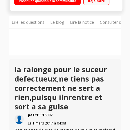
Rejoindre
Poser une question à la communauté
Support de charge multi-positions
Lire les questions
Le blog
Lire la notice
Consulter sur d
la ralonge pour le suceur
defectueux,ne tiens pas
correctement ne sert a
rien,puisqu ilnrentre et
sort a sa guise
patr15516387
Le
1 mars 2017
à
04:08