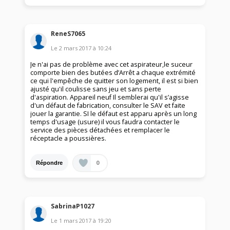
ReneS7065
Le
2 mars 2017
à
10:24
Je n'ai pas de problème avec cet aspirateur,le suceur
comporte bien des butées d’Arrêt a chaque extrémité
ce qui l'empêche de quitter son logement, il est si bien
ajusté qu'il coulisse sans jeu et sans perte
d'aspiration. Appareil neuf Il semblerai qu'il s’agisse
d'un défaut de fabrication, consulter le SAV et faite
jouer la garantie. SI le défaut est apparu après un long
temps d'usage (usure) il vous faudra contacter le
service des pièces détachées et remplacer le
réceptacle a poussières.
0
Répondre
SabrinaP1027
Le
1 mars 2017
à
19:20