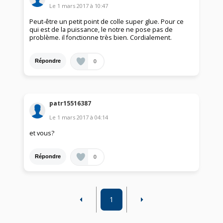
Le
1 mars 2017
à
10:47
Peut-être un petit point de colle super glue. Pour ce
qui est de la puissance, le notre ne pose pas de
problème. il fonctionne très bien. Cordialement.
0
Répondre
patr15516387
Le
1 mars 2017
à
04:14
et vous?
0
Répondre
1