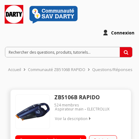
Connexion
Accueil
Communauté ZB5106B RAPIDO
Questions/Réponses
ZB5106B RAPIDO
524
membres
Aspirateur main
ELECTROLUX
Voir la description
7.2 Volts - Autonomie 11 minutes Technologie cyclonique
Roulettes à l'avant anti-rayures Poignée ergonomique -