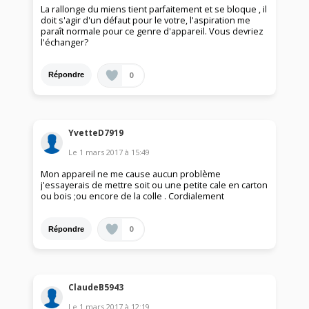
La rallonge du miens tient parfaitement et se bloque , il
doit s'agir d'un défaut pour le votre, l'aspiration me
paraît normale pour ce genre d'appareil. Vous devriez
l'échanger?
0
Répondre
YvetteD7919
Le
1 mars 2017
à
15:49
Mon appareil ne me cause aucun problème
j'essayerais de mettre soit ou une petite cale en carton
ou bois ;ou encore de la colle . Cordialement
0
Répondre
ClaudeB5943
Le
1 mars 2017
à
12:19