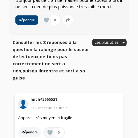
Bonjour pas de cran de maitien pour le suceur alors il
ne sert a rien de plus puissance tres faible merci
0
Répondre
Consulter les 8 réponses à la
question la ralonge pour le suceur
defectueux,ne tiens pas
correctement ne sert a
rien,puisqu ilnrentre et sort a sa
guise
mich43665521
Le
2 mars 2017
à
18:57
Appareil très moyen et fragile
0
Répondre