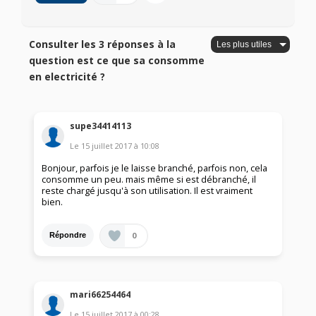
Consulter les 3 réponses à la
question est ce que sa consomme
en electricité ?
supe34414113
Le
15 juillet 2017
à
10:08
Bonjour, parfois je le laisse branché, parfois non, cela
consomme un peu. mais même si est débranché, il
reste chargé jusqu'à son utilisation. Il est vraiment
bien.
0
Répondre
mari66254464
Le
15 juillet 2017
à
00:28