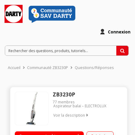
Connexion
Accueil
Communauté ZB3230P
Questions/Réponses
ZB3230P
77
membres
Aspirateur balai
ELECTROLUX
Voir la description
Fonction : sol et surfaces - Aspirateur à main intégré
Puissance 18 Volts - Autonomie 45 minutes - Batterie Lithium