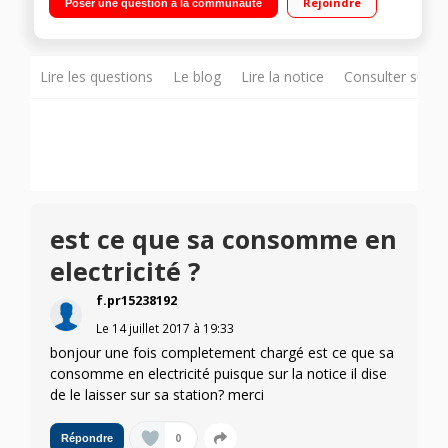
Rejoindre
Poser une question à la communauté
HD Brosse motorisée principale - Brosse motorisée Animal
Care pour l'aspirateur à main Tête pivotante 180° - Brosse à
éclairage LED - Action cyclonique
Lire les questions
Le blog
Lire la notice
Consulter sur d
est ce que sa consomme en
electricité ?
f.pr15238192
Le
14 juillet 2017
à
19:33
bonjour une fois completement chargé est ce que sa
consomme en electricité puisque sur la notice il dise
de le laisser sur sa station? merci
0
Répondre