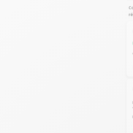
Co
ré