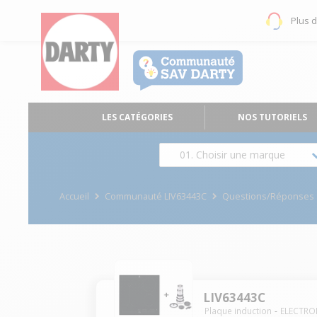
Plus 
LES CATÉGORIES
NOS TUTORIELS
01. Choisir une marque
Accueil
Communauté LIV63443C
Questions/Réponses
LIV63443C
Plaque induction
ELECTRO