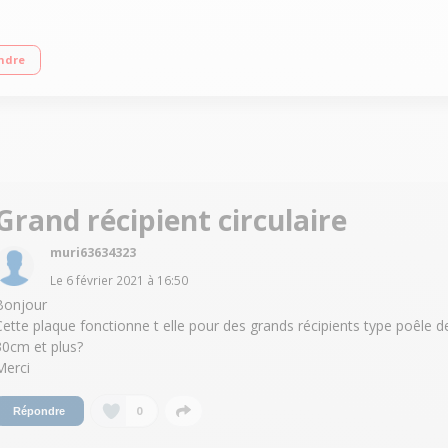
itives - Technologie Hob2Hood Fonction Bridge - Détection automatique Inclus
ndre
Grand récipient circulaire
muri63634323
Le
6 février 2021
à
16:50
Bonjour
Cette plaque fonctionne t elle pour des grands récipients type poêle d
30cm et plus?
Merci
0
Répondre