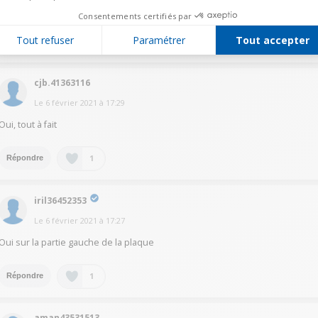
Oui il y a la possibilité de jumeler les 2 plaques de gauche
Consentements certifiés par
Tout refuser
Paramétrer
Tout accepter
1
Répondre
cjb.41363116
Le
6 février 2021
à
17:29
Oui, tout à fait
1
Répondre
iril36452353
Le
6 février 2021
à
17:27
Oui sur la partie gauche de la plaque
1
Répondre
aman43531513