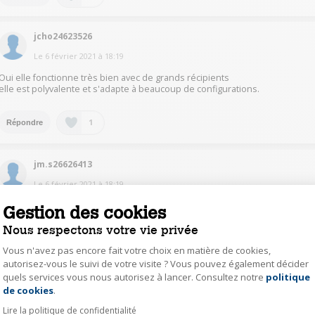
jcho24623526
Le
6 février 2021
à
18:19
Oui elle fonctionne très bien avec de grands récipients
elle est polyvalente et s'adapte à beaucoup de configurations.
1
Répondre
jm.s26626413
Le
6 février 2021
à
18:19
Oui,et. Vous pouvez commuter 2 plaques
Gestion des cookies
Nous respectons votre vie privée
1
Répondre
Vous n'avez pas encore fait votre choix en matière de cookies,
autorisez-vous le suivi de votre visite ? Vous pouvez également décider
quels services vous nous autorisez à lancer. Consultez notre
politique
Axeptio consent
agui24122163
de cookies
.
Le
6 février 2021
à
17:35
Lire la politique de confidentialité