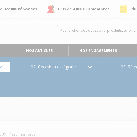
de
872 000 réponses
Plus de
4 000 000 membres
Plu
NOS ARTICLES
NOS ENGAGEMENTS
02. Choisir la catégorie
03. Séle
LUX
-
4835
membres