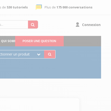
s de
530 tutoriels
Plus de
175 000 conversations
Connexion
QUI SOMMES-NOUS
POSER UNE QUESTION
ctionner un produit