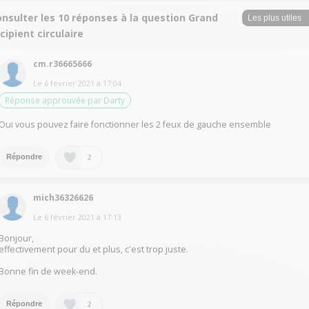
nsulter les 10 réponses à la question Grand
cipient circulaire
cm.r36665666
Le
6 février 2021
à
17:04
Réponse approuvée par Darty
Oui vous pouvez faire fonctionner les 2 feux de gauche ensemble
2
Répondre
mich36326626
Le
6 février 2021
à
17:13
Bonjour,
effectivement pour du et plus, c'est trop juste.
Bonne fin de week-end.
2
Répondre