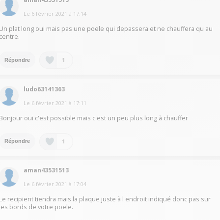
Le
6 février 2021
à
17:14
Un plat long oui mais pas une poele qui depassera et ne chauffera qu au
centre.
1
Répondre
ludo63141363
Le
6 février 2021
à
17:11
Bonjour oui c'est possible mais c'est un peu plus long à chauffer
1
Répondre
aman43531513
Le
6 février 2021
à
17:04
Le recipient tiendra mais la plaque juste à l endroit indiqué donc pas sur
les bords de votre poele.