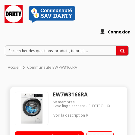
Connexion
Accueil
Communauté EW7W3166RA
EW7W3166RA
58
membres
Lave linge sechant
ELECTROLUX
Voir la description
Capacité de lavage 10 kg / Séchage 6 kg - Classe A Essorage
max. 1600 tours/min Départ différé 20 h / Temps restant