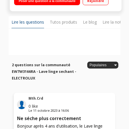
Rejoindre
Poser une question à la communauté
Système DualCare - Programme Propre & Sec 1 h / 1 kg -
FreshScent (Vapeur)
Lire les questions
Tutos produits
Le blog
Lire la notice
2 questions sur la communauté
EW7W3166RA - Lave linge sechant -
ELECTROLUX
Mth.Crd
0
like
Le
11 octobre 2023
à
16:06
Ne séche plus correctement
Bonjour après 4 ans d'utilisation, le Lave linge