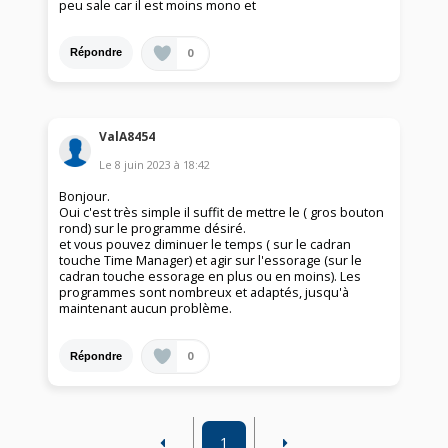
peu sale car il est moins mono et
0
Répondre
ValA8454
Le
8 juin 2023
à
18:42
Bonjour.
Oui c'est très simple il suffit de mettre le ( gros bouton
rond) sur le programme désiré.
et vous pouvez diminuer le temps ( sur le cadran
touche Time Manager) et agir sur l'essorage (sur le
cadran touche essorage en plus ou en moins). Les
programmes sont nombreux et adaptés, jusqu'à
maintenant aucun problème.
0
Répondre
1