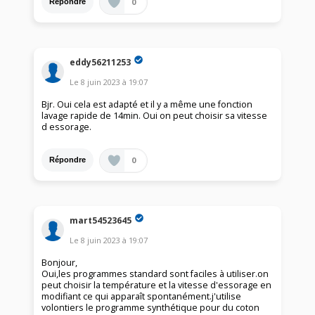
0
Répondre
eddy56211253
Le
8 juin 2023
à
19:07
Bjr. Oui cela est adapté et il y a même une fonction
lavage rapide de 14min. Oui on peut choisir sa vitesse
d essorage.
0
Répondre
mart54523645
Le
8 juin 2023
à
19:07
Bonjour,
Oui,les programmes standard sont faciles à utiliser.on
peut choisir la température et la vitesse d'essorage en
modifiant ce qui apparaît spontanément.j'utilise
volontiers le programme synthétique pour du coton