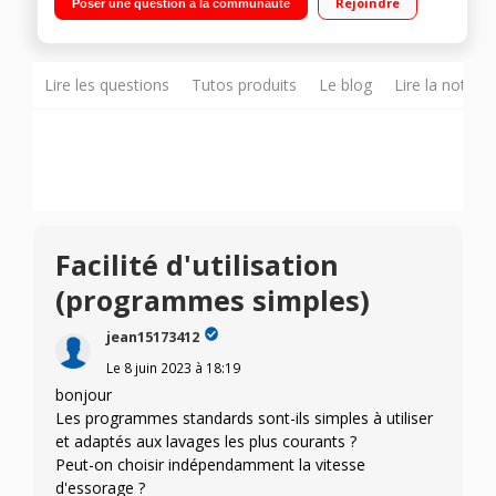
Rejoindre
Poser une question à la communauté
Affichage du temps restant - SteamCare - Vapeur Plus
Système SensiCare - Time Manager - Option Douceur plus
Lire les questions
Tutos produits
Le blog
Lire la notice
Facilité d'utilisation
(programmes simples)
jean15173412
Le
8 juin 2023
à
18:19
bonjour
Les programmes standards sont-ils simples à utiliser
et adaptés aux lavages les plus courants ?
Peut-on choisir indépendamment la vitesse
d'essorage ?