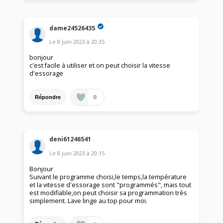
dame24526435
Le
8 juin 2023
à
20:35
bonjour
c'est facile à utiliser et on peut choisir la vitesse
d'essorage
0
Répondre
deni61246541
Le
8 juin 2023
à
20:15
Bonjour
Suivant le programme choisi,le temps,la température
et la vitesse d'essorage sont "programmés", mais tout
est modifiable,on peut choisir sa programmation très
simplement. Lave linge au top pour moi.