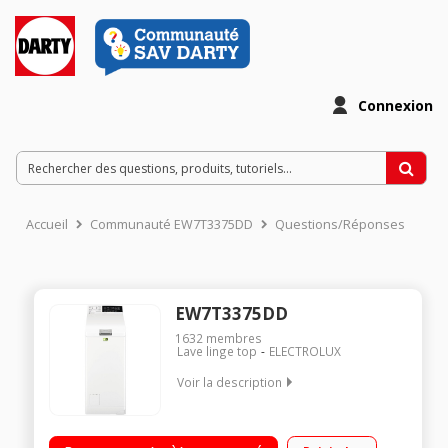
Connexion
Accueil
Communauté EW7T3375DD
Questions/Réponses
EW7T3375DD
1632
membres
Lave linge top
ELECTROLUX
Voir la description
Capacité 7kg (tambour 42 L) - Classe énergétique C Essorage
variable jusqu'à 1300 tours/min - 78dB Départ différé /