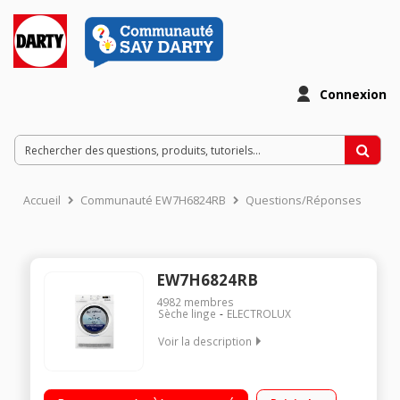
Connexion
Accueil
Communauté EW7H6824RB
Questions/Réponses
EW7H6824RB
4982
membres
Sèche linge
ELECTROLUX
Voir la description
Capacité 8 Kg - Pompe à chaleur A++ Sechage par sonde
Départ différé / Affichage du temps restant Programme