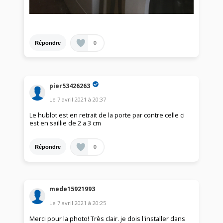
0
Répondre
pier53426263
Le
7 avril 2021
à
20:37
Le hublot est en retrait de la porte par contre celle ci
est en saillie de 2 a 3 cm
0
Répondre
mede15921993
Le
7 avril 2021
à
20:25
Merci pour la photo! Très clair. je dois l'installer dans