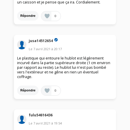
un caisson et je pense que ça ira. Cordialement.
0
Répondre
jusa14512654
Le
7 avril 2021
à
20:17
Le plastique qui entoure le hublot est légèrement
incurvé dans la partie supérieure droite (1 cm environ
par rapport au reste). Le hublot lui n'est pas bombé
vers l'extérieur et ne gêne en rien un éventuel
coffrage.
0
Répondre
fulu54616436
Le
7 avril 2021
à
19:54