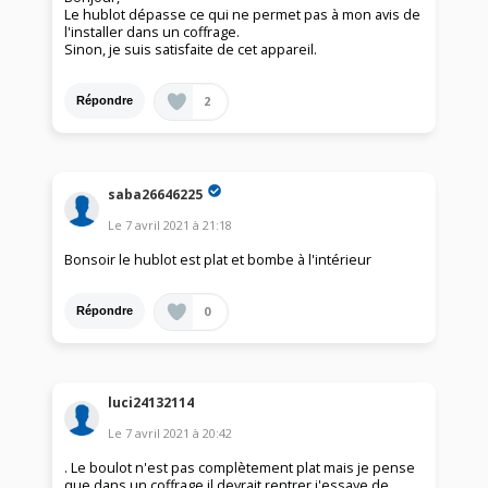
Le hublot dépasse ce qui ne permet pas à mon avis de
l'installer dans un coffrage.
Sinon, je suis satisfaite de cet appareil.
2
Répondre
saba26646225
Le
7 avril 2021
à
21:18
Bonsoir le hublot est plat et bombe à l'intérieur
0
Répondre
luci24132114
Le
7 avril 2021
à
20:42
. Le boulot n'est pas complètement plat mais je pense
que dans un coffrage il devrait rentrer j'essaye de