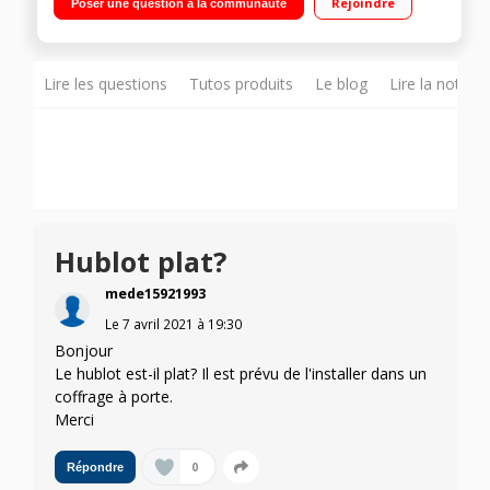
Rejoindre
Poser une question à la communauté
Mixtes - Prêt à repasser - Système SensiCare
Lire les questions
Tutos produits
Le blog
Lire la notice
Hublot plat?
mede15921993
Le
7 avril 2021
à
19:30
Bonjour
Le hublot est-il plat? Il est prévu de l'installer dans un
coffrage à porte.
Merci
0
Répondre