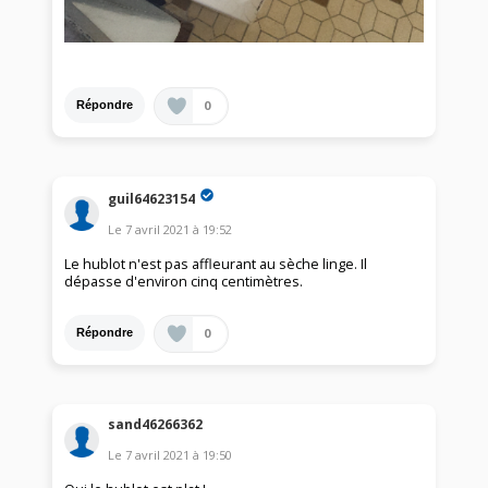
0
Répondre
guil64623154
Le
7 avril 2021
à
19:52
Le hublot n'est pas affleurant au sèche linge. Il
dépasse d'environ cinq centimètres.
0
Répondre
sand46266362
Le
7 avril 2021
à
19:50