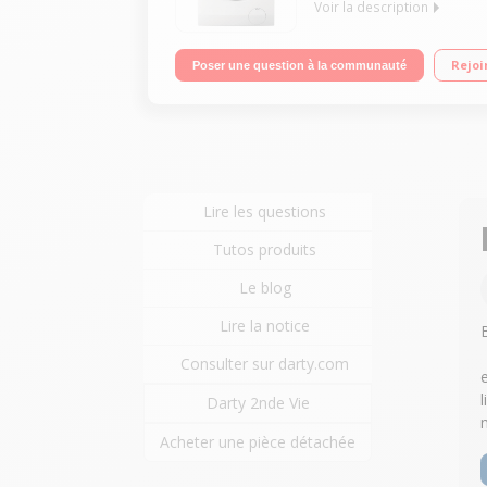
Voir la description
Capacité 10 kg (4 personnes) - Tambour 68 L Essora
Rejoi
Poser une question à la communauté
+/Rinçage + - Programme Anti-allergie (Vapeur) -
Lire les questions
Tutos produits
Le blog
Lire la notice
Consulter sur darty.com
Darty 2nde Vie
Acheter une pièce détachée