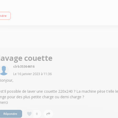
ge variable jusqu'à 1400 tours/min - 76dB L x H x P : 59.7 x 84.7 x 65.8 cm Le
ndre
 Time Manager
lavage couette
clrb35364616
Le
16 janvier 2023
à
11:36
Bonjour,
est'il possible de laver une couette 220x240 ? La machine pèse t'elle l
linge pour des plus petite charge ou demi charge ?
merci
0
Répondre