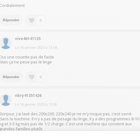
Cordialement
0
Répondre
vive46141125
Le
16 janvier 2023
à
13:54
Oui une couette pas de facile.
Mais ça ne pese pas le linge
0
Répondre
nbry41351426
Le
16 janvier 2023
à
13:50
Bonjour, j'ai lavé des 200x200. 220x240 je ne m'y risque pas, c'est serré
dans la machine. Il n'y a pas de pesage du linge, il y a des programmes 8-10
kg et 3-5 kg mais pas de 1/2 charge. C'est une machine qui convient aux
grandes familles plutôt.