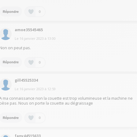
0
Répondre
amoe35545465
Le
16 janvier 2023
à
13:00
Non on peut pas.
0
Répondre
gill45525334
Le
16 janvier 2023
à
12:59
A ma connaissance non la couette est trop volumineuse et la machine ne
pèse pas. Nous on porte la couette au dégraissage
0
Répondre
fany44515633