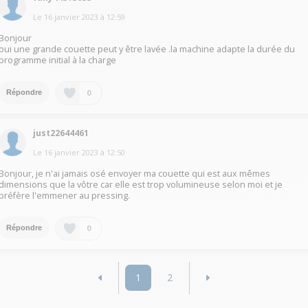
Le
16 janvier 2023
à
12:59
Bonjour
oui une grande couette peut y être lavée .la machine adapte la durée du
programme initial à la charge
0
Répondre
just22644461
Le
16 janvier 2023
à
12:50
Bonjour, je n'ai jamais osé envoyer ma couette qui est aux mêmes
dimensions que la vôtre car elle est trop volumineuse selon moi et je
préfère l'emmener au pressing.
0
Répondre
1
2