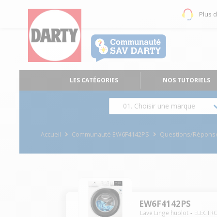
Plus 
LES CATÉGORIES
NOS TUTORIELS
01. Choisir une marque
Accueil
Communauté EW6F4142PS
Questions/Répons
EW6F4142PS
Lave Linge hublot
ELECTR