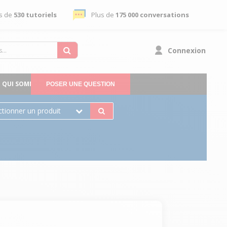
s de
530 tutoriels
Plus de
175 000 conversations
Connexion
QUI SOMMES-NOUS
POSER UNE QUESTION
ctionner un produit