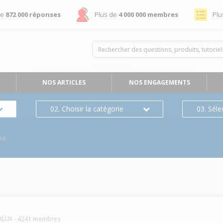
de
872 000 réponses
Plus de
4 000 000 membres
Plu
NOS ARTICLES
NOS ENGAGEMENTS
02. Choisir la catégorie
03. Séle
es
OLUX
-
4241
membres