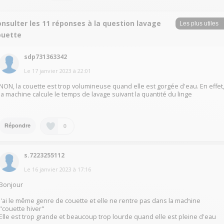
nsulter les 11 réponses à la question lavage
ouette
sdp731363342
Le
17 janvier 2023
à
22:01
NON, la couette est trop volumineuse quand elle est gorgée d'eau. En effet
la machine calcule le temps de lavage suivant la quantité du linge
0
Répondre
s.7223255112
Le
16 janvier 2023
à
17:16
Bonjour
J'ai le même genre de couette et elle ne rentre pas dans la machine
"couette hiver"
Elle est trop grande et beaucoup trop lourde quand elle est pleine d'eau