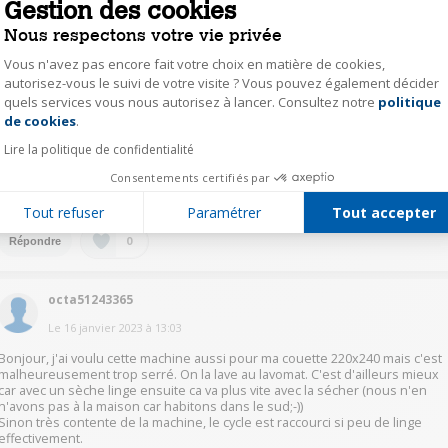
Gestion des cookies
0
Répondre
Nous respectons votre vie privée
Vous n'avez pas encore fait votre choix en matière de cookies,
laur24145231
autorisez-vous le suivi de votre visite ? Vous pouvez également décider
Le
16 janvier 2023
à
13:25
quels services vous nous autorisez à lancer. Consultez notre
politique
Axeptio consent
de cookies
.
Bonjour,
Une couette deux places ne rentre pas dans le lave-linge, j'ai essayé
Lire la politique de confidentialité
récemment
Par contre le lave-linge est très bien et il y a beaucoup de possibilité de
Consentements certifiés par
réduire le temps de lavage
Tout refuser
Paramétrer
Tout accepter
0
Répondre
octa51243365
Le
16 janvier 2023
à
13:03
Bonjour, j'ai voulu cette machine aussi pour ma couette 220x240 mais c'est
malheureusement trop serré. On la lave au lavomat. C'est d'ailleurs mieux
car avec un sèche linge ensuite ca va plus vite avec la sécher (nous n'en
n'avons pas à la maison car habitons dans le sud;-))
Sinon très contente de la machine, le cycle est raccourci si peu de linge
effectivement.