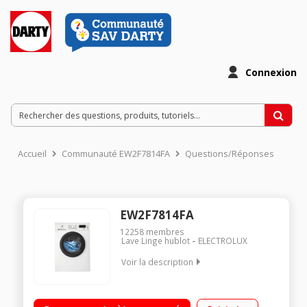
Connexion
Accueil
Communauté EW2F7814FA
Questions/Réponses
EW2F7814FA
12258
membres
Lave Linge hublot
ELECTROLUX
Voir la description
Capacité 8 kg (4 personnes) - Tambour 53 L Essorage variable
jusqu'à 1400 tours/min - 75dB L x H x P : 59.7 x 84.7 x 54 cm Le