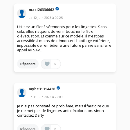
maxi26336662
Le
12 juin 2023
à
00:25
Utilisez un filet à vêtements pour les lingettes. Sans
cela, elles risquent de venir boucher le filtre
d'évacuation. Et comme sur ce modèle, il n'est pas
accessible à moins de démonter l'habillage extérieur,
impossible de remédier à une future panne sans faire
appel au SAV...
0
Répondre
mybe31314426
Le
11 juin 2023
à
22:09
Je n'ai pas constaté ce problème, mais il faut dire que
je ne met pas de lingettes anti décoloration. sinon
contactez Darty
0
Répondre