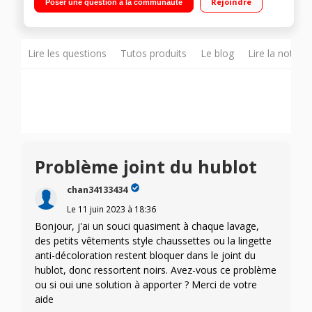
Rejoindre
Poser une question à la communauté
+ : Système AutoSense - Options : Minuterie +/Rinçage + -
Programme Anti-allergie (Vapeur) - Top amovible
Lire les questions
Tutos produits
Le blog
Lire la notice
Problème joint du hublot
chan34133434
Le
11 juin 2023
à
18:36
Bonjour, j'ai un souci quasiment à chaque lavage,
des petits vêtements style chaussettes ou la lingette
anti-décoloration restent bloquer dans le joint du
hublot, donc ressortent noirs. Avez-vous ce problème
ou si oui une solution à apporter ? Merci de votre
aide