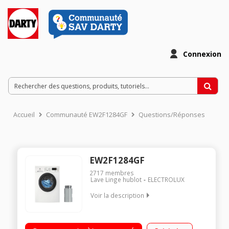
Connexion
Accueil
Communauté EW2F1284GF
Questions/Réponses
EW2F1284GF
2717
membres
Lave Linge hublot
ELECTROLUX
Voir la description
Capacité 8 kg - Classe A+++ Essorage variable jusqu'à 1200
tours/min Départ différé / Temps restant TimeCare -