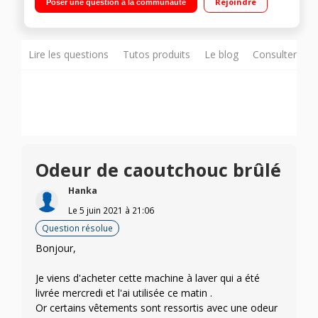
Rejoindre
Poser une question à la communauté
TimeManager - Système AutoClean - Top amovible
Lire les questions
Tutos produits
Le blog
Consulter sur
Odeur de caoutchouc brûlé
Hanka
Le
5 juin 2021
à
21:06
Question résolue
Bonjour,
Je viens d'acheter cette machine à laver qui a été
livrée mercredi et l'ai utilisée ce matin .
Or certains vêtements sont ressortis avec une odeur