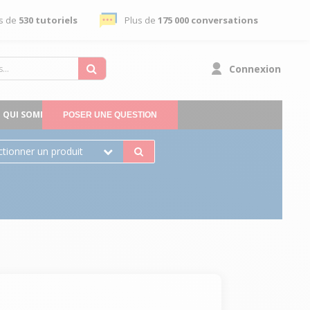
s de
530 tutoriels
Plus de
175 000 conversations
Connexion
QUI SOMMES-NOUS
POSER UNE QUESTION
ctionner un produit