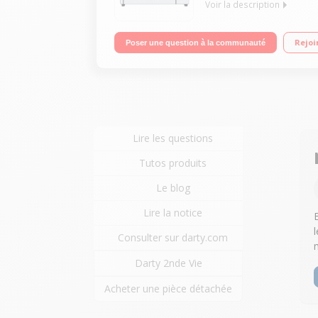
Voir la description
Capacité 38 litres 6 modes de cuisson dont chale
Rejoi
Poser une question à la communauté
Lire les questions
Tutos produits
Le blog
Lire la notice
Consulter sur darty.com
Darty 2nde Vie
Acheter une pièce détachée