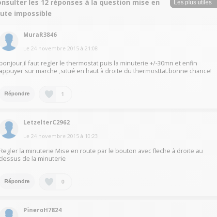
nsulter les 12 réponses à la question mise en
oute impossible
MuraR3846
Le
24 novembre 2015
à
21:08
bonjour,il faut regler le thermostat puis la minuterie +/-30mn et enfin
appuyer sur marche ,situé en haut à droite du thermosttat.bonne chance!
1
Répondre
LetzelterC2962
Le
24 novembre 2015
à
10:23
Regler la minuterie Mise en route par le bouton avec fleche à droite au
dessus de la minuterie
0
Répondre
PineroH7824