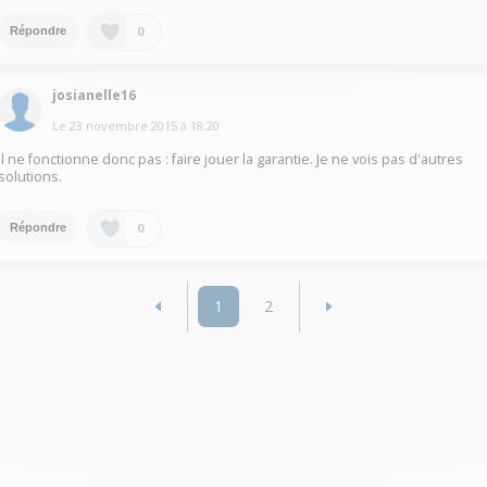
0
Répondre
josianelle16
Le
23 novembre 2015
à
18:20
Il ne fonctionne donc pas : faire jouer la garantie. Je ne vois pas d'autres
solutions.
0
Répondre
1
2