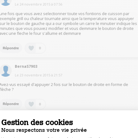
Le
24 novembre 2015
à
07:56
une fois que vous avez selectionner toute vos fontions de cuisson par
exemple grill ou chaleur tournate ainsi que la temperature vous appuiyer
sur le bouton de gauche qui a our symbole un carre le minutier indique les
minutes que vous pouvez modifier et vous demmare le bouton de droite
avec une fleche le four s'allume et demmare
0
Répondre
BernaS7903
Le
23 novembre 2015
à
21:57
Avez-vus essayé d'appuyer 2 fois sur le bouton de droite en forme de
flèche ?
0
Répondre
Gestion des cookies
AlainG7939
Nous respectons votre vie privée
Le
23 novembre 2015
à
21:28