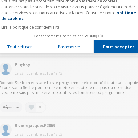
Vous n'avez pas encore fait votre choix en matière de cookies,
Pour le démmarer suivre la procédure suivante appuyer sur le carré,
autorisez-vous le suivi de votre visite ? Vous pouvez également décider
colonne de gauche L"affichage indique 30.00 minures VERIFIER QU"UN
SYMBOLE S'AFFICHE AU DESSUS ( chauffe dessus, dessous, chaleur
quels services vous nous autorisez à lancer. Consultez notre
politique
Axeptio consent
tournante etc....) s c 'est pas le cas il faut en sélectinner 1 (bouton tout en
de cookies
.
bas) ensuite régler + ou- le temps de marche appuyer sur le triangle pour l
mise en route le compte à rebours doit commencer Bonne chance
Lire la politique de confidentialité
N'oublier pas de régler la température!l
Consentements certifiés par
Tout refuser
Paramétrer
Tout accepter
0
Répondre
Pinykky
Le
23 novembre 2015
à
19:43
Bonsoir Sur le miens une fois le programme sélectionné il faut que j appui
2 fous sur la flèche pour qu il se mette en route. Je n ai pas eu de notice
avec je ne sais pas me servir de toutes les fonctions ou programme.
0
Répondre
RivierejacquesP2069
Le
23 novembre 2015
à
18:53