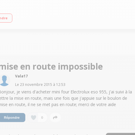
ur tournante 9 recettes programmées - Départ différé Tounebroche fourni
ndre
mise en route impossible
Vala17
Le
23 novembre 2015
à
12:53
Bonjour, je viens d'acheter mini four Electrolux eso 955, j'ai suivi à la
lettre la mise en route, mais une fois que j'appuie sur le boulon de
mise en route, il ne se met pas en route; merci de votre aide
0
Répondre