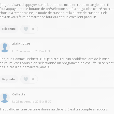
Bonjour Avant d'appuyer sur le bouton de mise en route (triangle noir) il
faut appuyer sur le bouton de présélection situé à sa gauche (carré noir) et
choisir la température, le mode de cuisson et la durée de cuisson. Cela
devrait vous faire démarrer ce four qui est un excellent produit!
0
Répondre
AlainG7939
Le
23 novembre 2015
à
18:38
Bonjour, Comme BrehierC3193 je n'ai eu aucun problème lors de la mise
en route. Avez vous bien séléctionné un programme de chauffe, si ce n'est
pas le cas il ne démarrera jamais.
0
Répondre
Cellette
Le
23 novembre 2015
à
18:37
Il faut afficher une certaine durée au départ. C'est un compte à rebours.