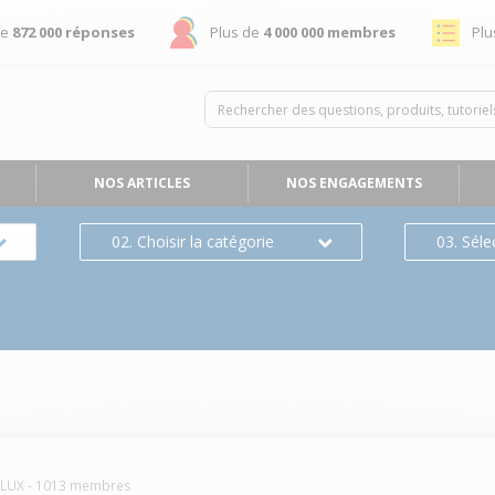
de
872 000 réponses
Plus de
4 000 000 membres
Plu
NOS ARTICLES
NOS ENGAGEMENTS
02. Choisir la catégorie
03. Séle
OLUX
-
1013
membres