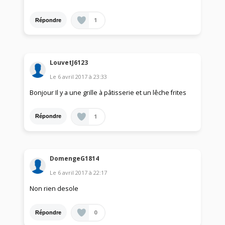
1
Répondre
LouvetJ6123
Le
6 avril 2017
à
23:33
Bonjour Il y a une grille à pâtisserie et un lêche frites
1
Répondre
DomengeG1814
Le
6 avril 2017
à
22:17
Non rien desole
0
Répondre