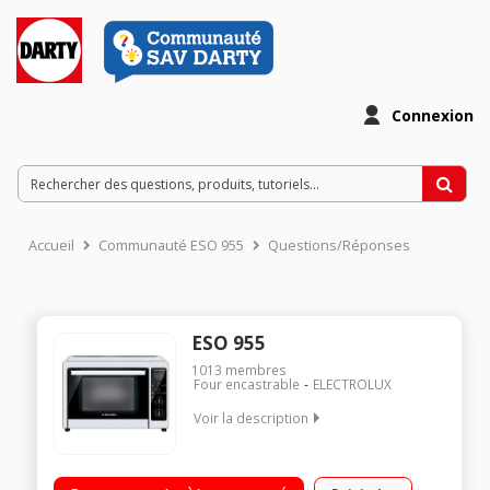
Connexion
Accueil
Communauté ESO 955
Questions/Réponses
ESO 955
1013
membres
Four encastrable
ELECTROLUX
Voir la description
Capacité 38 litres 6 modes de cuisson dont chaleur tournante
9 recettes programmées - Départ différé Tounebroche fourni