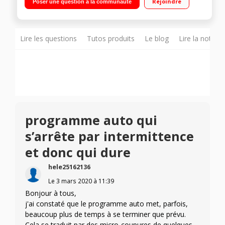
Rejoindre
Poser une question à la communauté
Technologie de séchage AirDry Option Time Manager : réduit
la durée des programmes
Lire les questions
Tutos produits
Le blog
Lire la notice
programme auto qui
s’arrête par intermittence
et donc qui dure
hele25162136
Le
3 mars 2020
à
11:39
Bonjour à tous,
j'ai constaté que le programme auto met, parfois,
beaucoup plus de temps à se terminer que prévu.
Cela se traduit par des micro-coupures de quelques