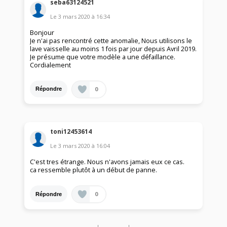
seba63124521
Le
3 mars 2020
à
16:34
Bonjour
Je n'ai pas rencontré cette anomalie, Nous utilisons le
lave vaisselle au moins 1 fois par jour depuis Avril 2019.
Je présume que votre modèle a une défaillance.
Cordialement
0
Répondre
toni12453614
Le
3 mars 2020
à
16:04
C'est tres étrange. Nous n'avons jamais eux ce cas.
ca ressemble plutôt à un début de panne.
0
Répondre