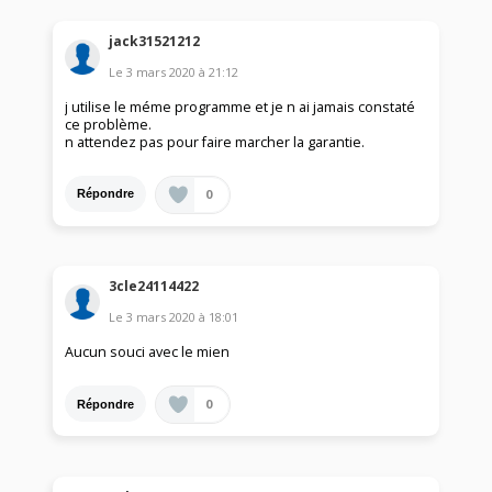
jack31521212
Le
3 mars 2020
à
21:12
j utilise le méme programme et je n ai jamais constaté
ce problème.
n attendez pas pour faire marcher la garantie.
0
Répondre
3cle24114422
Le
3 mars 2020
à
18:01
Aucun souci avec le mien
0
Répondre