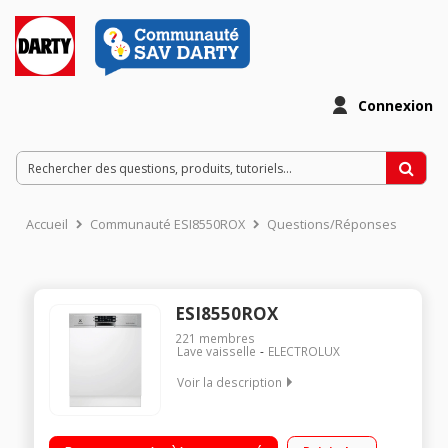
Connexion
Accueil
Communauté ESI8550ROX
Questions/Réponses
ESI8550ROX
221
membres
Lave vaisselle
ELECTROLUX
Voir la description
Encastrable - Largeur 60 cm (15 couverts) - 44 dB
Consommation d'eau : 11L par cycle - Classe A+++