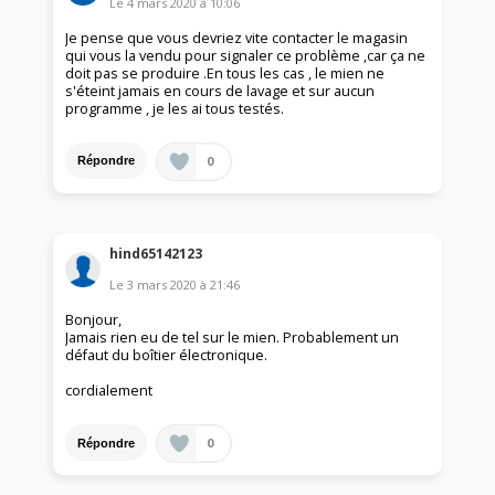
Le
4 mars 2020
à
10:06
Je pense que vous devriez vite contacter le magasin
qui vous la vendu pour signaler ce problème ,car ça ne
doit pas se produire .En tous les cas , le mien ne
s'éteint jamais en cours de lavage et sur aucun
programme , je les ai tous testés.
0
Répondre
hind65142123
Le
3 mars 2020
à
21:46
Bonjour,
Jamais rien eu de tel sur le mien. Probablement un
défaut du boîtier électronique.
cordialement
0
Répondre