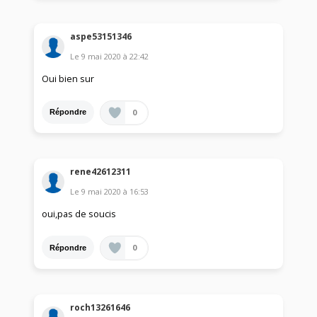
aspe53151346
Le
9 mai 2020
à
22:42
Oui bien sur
0
Répondre
rene42612311
Le
9 mai 2020
à
16:53
oui,pas de soucis
0
Répondre
roch13261646