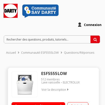
Connexion
Accueil
Communauté ESF5555LOW
Questions/Réponses
ESF5555LOW
512
membres
Lave vaisselle
ELECTROLUX
Voir la description
Largeur 60 cm (13 couverts) - 46dB (classe sonore C)
Consommation d'eau 9.9 L/cycle - Classe énergétique D