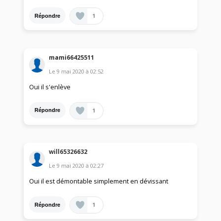
1
Répondre
mami66425511
Le
9 mai 2020
à
02:52
Oui il s'enlève
1
Répondre
will65326632
Le
9 mai 2020
à
02:27
Oui il est démontable simplement en dévissant
1
Répondre