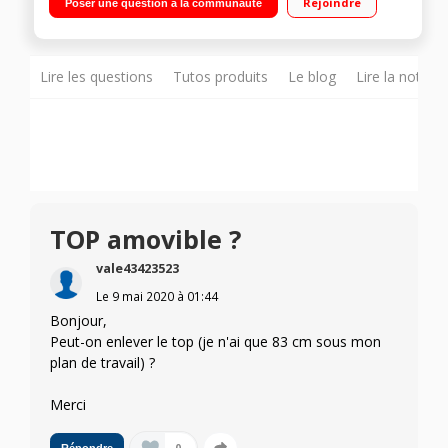
Rejoindre
Poser une question à la communauté
Départ différé 1 à 24 h (affichage du temps restant) Time
Manager - Auto Off - AirDry
Lire les questions
Tutos produits
Le blog
Lire la notice
TOP amovible ?
vale43423523
Le
9 mai 2020
à
01:44
Bonjour,
Peut-on enlever le top (je n'ai que 83 cm sous mon
plan de travail) ?
Merci