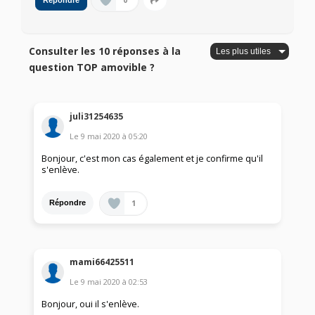
0
Répondre
Consulter les 10 réponses à la
question TOP amovible ?
juli31254635
Le
9 mai 2020
à
05:20
Bonjour, c'est mon cas également et je confirme qu'il
s'enlève.
1
Répondre
mami66425511
Le
9 mai 2020
à
02:53
Bonjour, oui il s'enlève.