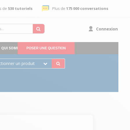
s de
530 tutoriels
Plus de
175 000 conversations
Connexion
QUI SOMMES-NOUS
POSER UNE QUESTION
ctionner un produit