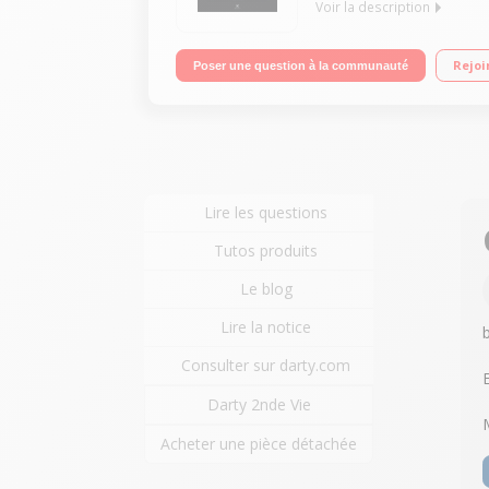
Voir la description
Encastrable - Multifonction - Chaleur pulsée - Cla
Rejoi
Poser une question à la communauté
- Affichage LCD blanc - 45 recettes préprogrammé
Lire les questions
Tutos produits
Le blog
Lire la notice
Consulter sur darty.com
Darty 2nde Vie
Acheter une pièce détachée