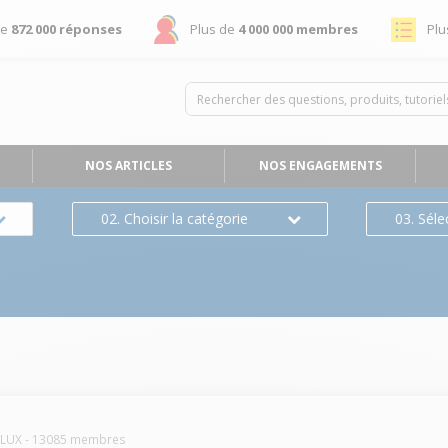
de
872 000 réponses
Plus de
4 000 000 membres
Plu
NOS ARTICLES
NOS ENGAGEMENTS
02. Choisir la catégorie
03. Séle
OLUX
-
13085
membres