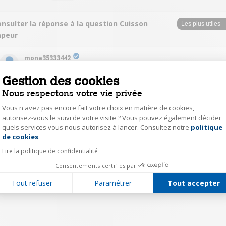
nsulter la réponse à la question Cuisson
apeur
mona35333442
Le
29 juin 2023
à
13:11
Gestion des cookies
programme : chaleur tournante humide seulement
Nous respectons votre vie privée
Vous n'avez pas encore fait votre choix en matière de cookies,
0
Répondre
autorisez-vous le suivi de votre visite ? Vous pouvez également décider
quels services vous nous autorisez à lancer. Consultez notre
politique
Axeptio consent
de cookies
.
1
Lire la politique de confidentialité
Consentements certifiés par
Tout refuser
Paramétrer
Tout accepter