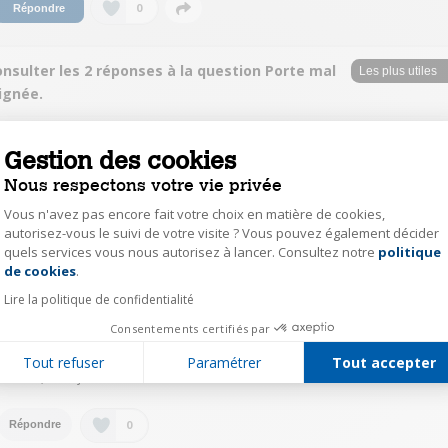
0
Répondre
nsulter les 2 réponses à la question Porte mal
ignée.
BrigitteA4219
Gestion des cookies
Le
20 septembre 2021
à
19:56
Nous respectons votre vie privée
Bonsoir, je ne sais vous répondre. Je n ai pas eu ce problème à la pose. Pa
ailleurs je suis très satisfaite de ce four. Bonne soiree
Vous n'avez pas encore fait votre choix en matière de cookies,
autorisez-vous le suivi de votre visite ? Vous pouvez également décider
quels services vous nous autorisez à lancer. Consultez notre
politique
Axeptio consent
0
Répondre
de cookies
.
Lire la politique de confidentialité
chan54542524
Consentements certifiés par
Le
20 septembre 2021
à
18:09
Tout refuser
Paramétrer
Tout accepter
Désolé, mais je ne sais comment faire...
0
Répondre