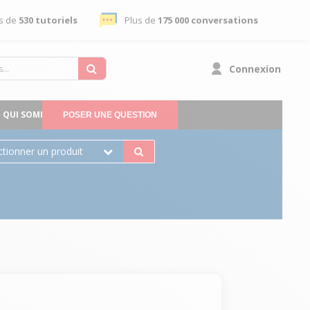
s de
530 tutoriels
Plus de
175 000 conversations
Connexion
QUI SOMMES-NOUS
POSER UNE QUESTION
ctionner un produit