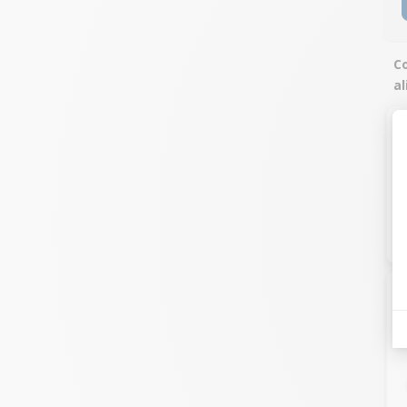
Co
al