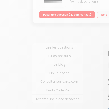
Voir la description
"Four multifonction - chaleur tournante + Fonction
Rejoi
Poser une question à la communauté
températures - Rail télescopique (1 niveau)"
Lire les questions
Tutos produits
Le blog
Lire la notice
Consulter sur darty.com
Darty 2nde Vie
Acheter une pièce détachée