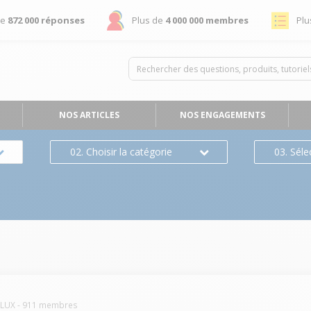
de
872 000 réponses
Plus de
4 000 000 membres
Plu
NOS ARTICLES
NOS ENGAGEMENTS
02. Choisir la catégorie
03. Séle
OLUX
-
911
membres