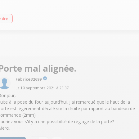
 vapeur Nettoyage pyrolyse (2 cycles) - Porte froide Grande capacité 72 litres 
ndre
Porte mal alignée.
FabriceB2699
Le
19 septembre 2021
à
23:37
Bonjour,
suite à la pose du four aujourd'hui, j'ai remarqué que le haut de la
porte est légèrement décalé sur la droite par rapport au bandeau de
commande (2mm).
Sauriez vous s'il y a une possibilité de réglage de la porte?
Merci.