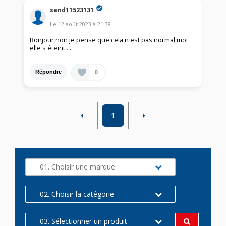
sand11523131
Le
12 août 2023
à
21:38
Bonjour non je pense que cela n est pas normal,moi
elle s éteint.....
0
Répondre
1
01. Choisir une marque
02. Choisir la catégorie
03. Sélectionner un produit