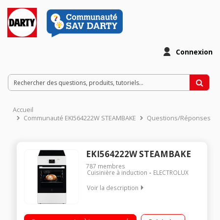
Connexion
Accueil
Communauté EKI564222W STEAMBAKE
Questions/Réponses
EKI564222W STEAMBAKE
787
membres
Cuisinière à induction
ELECTROLUX
Voir la description
Largeur 50 cm - Table de cuisson induction 3 foyers
indépendants allant jusqu'au 3300 W Four cuisson 54 L à