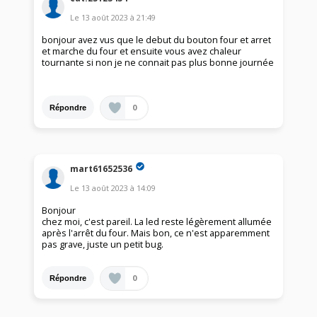
Le
13 août 2023
à
21:49
bonjour avez vus que le debut du bouton four et arret
et marche du four et ensuite vous avez chaleur
tournante si non je ne connait pas plus bonne journée
0
Répondre
mart61652536
Le
13 août 2023
à
14:09
Bonjour
chez moi, c'est pareil. La led reste légèrement allumée
après l'arrêt du four. Mais bon, ce n'est apparemment
pas grave, juste un petit bug.
0
Répondre