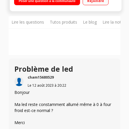
Rejoindre
Poser une question à la communauté
chaleur tournante (chaleur pulsée) - Nettoyage par catalyse
Une touche de vapeur avec la fonction SteamBake
Lire les questions
Tutos produits
Le blog
Lire la notice
Problème de led
cham15680529
Le
12 août 2023
à
20:22
Bonjour
Ma led reste constamment allumé même à 0 à four
froid est-ce normal ?
Merci