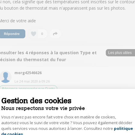
Si non, cela signifie que des températures sont inscrites sur le contour
du bouton de thermostat mais n'apparaissent pas sur les photos.
Merci de votre aide
0
Répondre
nsulter les 4 réponses à la question Type et
récision du thermostat du four
morg42546626
Le
24 mai 2020
à
09:26
Réponse approuvée par Darty
Gestion des cookies
Bonjour , c est un bouton qu on tourne et la température est dessus oui. J
ai ce four depuis début mars et je trouve la plaque autant que le four très
Nous respectons votre vie privée
bien! :)
Vous n'avez pas encore fait votre choix en matière de cookies,
autorisez-vous le suivi de votre visite ? Vous pouvez également décider
0
Répondre
quels services vous nous autorisez à lancer. Consultez notre
politique
Axeptio consent
de cookies
.