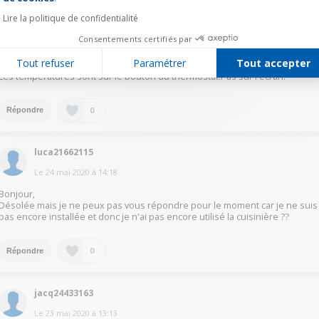
duch44141452
Lire la politique de confidentialité
Le
23 mai 2020
à
20:38
Consentements certifiés par
Réponse jugée utile
Tout refuser
Paramétrer
Tout accepter
Les températures sont sur le bouton du thermostat.Pas sur l écran.
0
Répondre
luca21662115
Le
24 mai 2020
à
14:18
Bonjour,
Désolée mais je ne peux pas vous répondre pour le moment car je ne suis
pas encore installée et donc je n'ai pas encore utilisé la cuisinière ??
0
Répondre
jacq24433163
Le
23 mai 2020
à
13:13