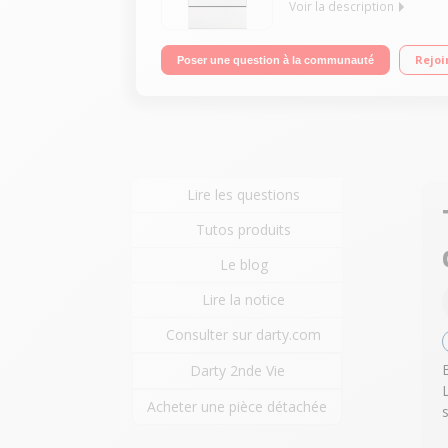
Voir la description
Largeur 50 cm - Table de cuisson induction 3 foye
Rejoi
Poser une question à la communauté
touche de vapeur grâce à la fonction PlusSteam
Lire les questions
Tutos produits
Le blog
Lire la notice
Consulter sur darty.com
Darty 2nde Vie
Acheter une pièce détachée