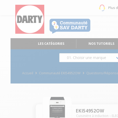
Plus 
LES CATÉGORIES
NOS TUTORIELS
01. Choisir une marque
Accueil
Communauté EKI54952OW
Questions/Répons
EKI54952OW
Cuisinière à induction
ELE