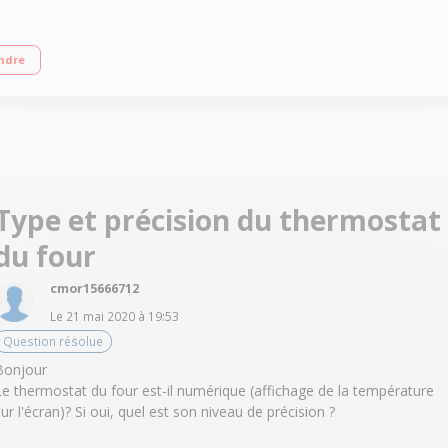
rs indépendants allant jusqu'au 3300 W Four 54L multifonction à chaleur tourna
ndre
Type et précision du thermostat
du four
cmor15666712
Le
21 mai 2020
à
19:53
Question résolue
Bonjour
Le thermostat du four est-il numérique (affichage de la température
sur l'écran)? Si oui, quel est son niveau de précision ?