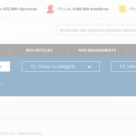
de
872 000 réponses
Plus de
4 000 000 membres
Plu
NOS ARTICLES
NOS ENGAGEMENTS
02. Choisir la catégorie
03. Séle
es
CTROLUX
-
366
membres