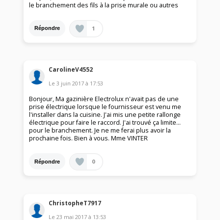
le branchement des fils à la prise murale ou autres
1
Répondre
CarolineV4552
Le
3 juin 2017
à
17:53
Bonjour, Ma gazinière Electrolux n'avait pas de une
prise électrique lorsque le fournisseur est venu me
l'installer dans la cuisine. J'ai mis une petite rallonge
électrique pour faire le raccord. J'ai trouvé ça limite...
pour le branchement. Je ne me ferai plus avoir la
prochaine fois. Bien à vous. Mme VINTER
0
Répondre
ChristopheT7917
Le
23 mai 2017
à
13:53