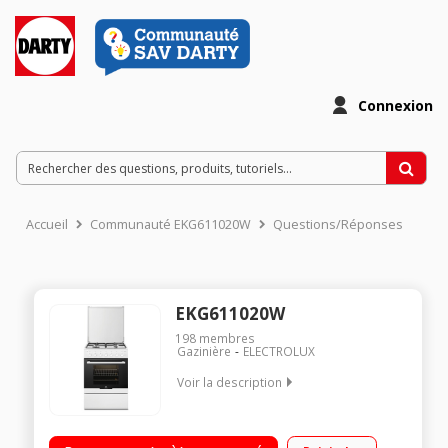
Connexion
Accueil
Communauté EKG611020W
Questions/Réponses
EKG611020W
198
membres
Gazinière
ELECTROLUX
Voir la description
Largeur 60 cm - Table de cuisson gaz 4 foyers jusqu'à 3000 W
Capacité du four 53 L - Nettoyage catalyse Four cuisson par