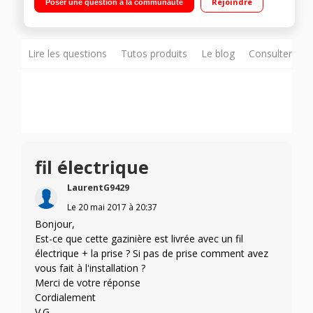
Rejoindre
Poser une question à la communauté
convection naturelle - Couvercle en verre
Lire les questions
Tutos produits
Le blog
Consulter sur
fil électrique
LaurentG9429
Le
20 mai 2017
à
20:37
Bonjour,
Est-ce que cette gazinière est livrée avec un fil
électrique + la prise ? Si pas de prise comment avez
vous fait à l'installation ?
Merci de votre réponse
Cordialement
V.G.