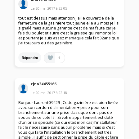
Le
20 mai 2017
à
23:05
tout est dessus mais attention j'ai le couvercle de la
fermeture de la gazinière tout jaune elle a 3 mois je l'ai
signalé mais aucune garantie c'est de ma faute car je
fais du poulet et autre c'est la graisse qui remonte lol
et pourtant je suis assez maniaque cela fait 32ans que
j'ai toujours eu des gazinière.
1
Répondre
cjno34455166
Le
20 mai 2017
à
22:18
Bonjour LaurentG9429 ; Cette gazinière est bien livrée
avec son cordon d'alimentation + prise pour son
branchement sur une prise classique donc pas de
soucis de ce côté là . Si votre appartement est doté
d'un prise spéciale (ce qui était mon cas) l'installateur
fait le nécessaire sans aucun problème mais si c'est
vous qui faite l'installation le branchement est très
simple , il suffit de sectionner la prise du câble et faire