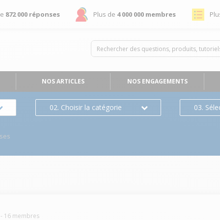
de
872 000 réponses
Plus de
4 000 000 membres
Plu
NOS ARTICLES
NOS ENGAGEMENTS
02. Choisir la catégorie
03. Séle
ses
-
16
membres