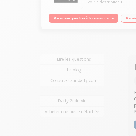
Voir la description
Largeur 60 cm - Revêtement vitrocéramique 2 foye
Rejoi
Poser une question à la communauté
Lire les questions
Le blog
Consulter sur darty.com
Darty 2nde Vie
Acheter une pièce détachée