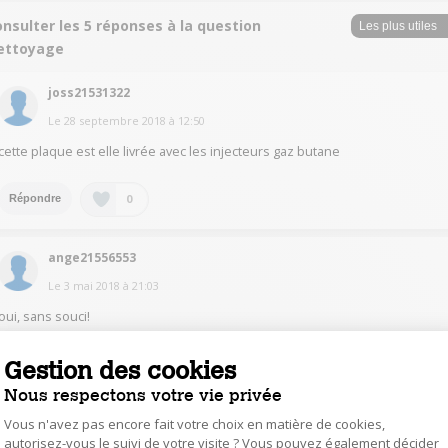
nsulter les 5 réponses à la question
ettoyage
joss21531322
Le
28 septembre 2018
à
12:50
cette plaque est elle livrée avec les injecteurs gaz butane
0
Répondre
ange21556553
Le
3 mai 2018
à
21:03
oui, sans souci!
Gestion des cookies
0
Répondre
Nous respectons votre vie privée
mlvu31234246
Vous n'avez pas encore fait votre choix en matière de cookies,
autorisez-vous le suivi de votre visite ? Vous pouvez également décider