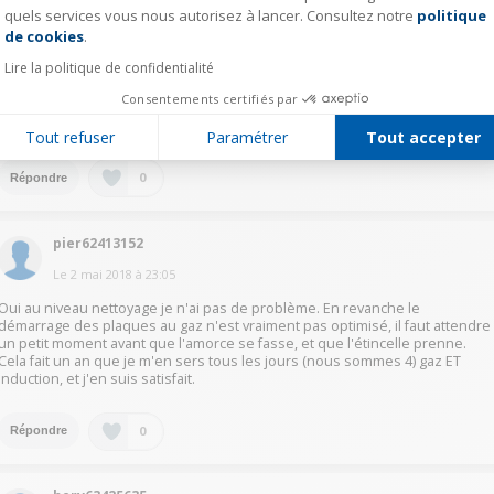
Le
3 mai 2018
à
12:46
quels services vous nous autorisez à lancer. Consultez notre
politique
Axeptio consent
de cookies
.
Bonjour, oui le nettoyage est facile, le gaz , que deux éléments, une petite
croix en fonte et le bruleur , je nettoie la plaque avec un produit adapté , je
Lire la politique de confidentialité
m'en serre tous les jours et je suis contente , le seul hic , comme dit plus
haut l'allumage du gaz arrière ne se fait pas facilement, il faut recommence
Consentements certifiés par
plusieurs fois, une question si quelqu'un peut me répondre: comment
diminuer plus le ralenti des bruleurs qui reste puissant même tout baissé.
Tout refuser
Paramétrer
Tout accepter
0
Répondre
pier62413152
Le
2 mai 2018
à
23:05
Oui au niveau nettoyage je n'ai pas de problème. En revanche le
démarrage des plaques au gaz n'est vraiment pas optimisé, il faut attendre
un petit moment avant que l'amorce se fasse, et que l'étincelle prenne.
Cela fait un an que je m'en sers tous les jours (nous sommes 4) gaz ET
induction, et j'en suis satisfait.
0
Répondre