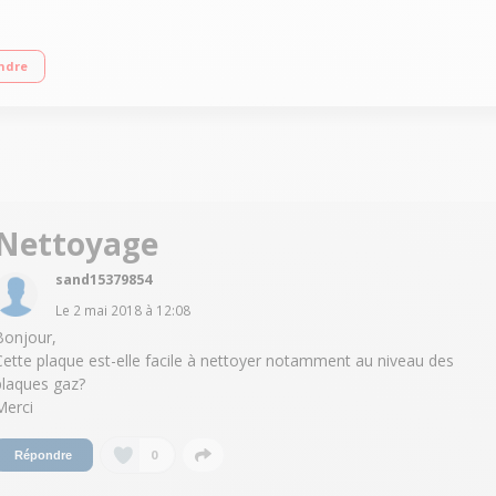
rs gaz et 2 foyers induction Allumage "une main"
ndre
Nettoyage
sand15379854
Le
2 mai 2018
à
12:08
Bonjour,
Cette plaque est-elle facile à nettoyer notamment au niveau des
plaques gaz?
Merci
0
Répondre