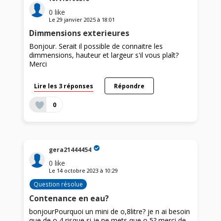
0
like
Le
29 janvier 2025
à
18:01
Dimmensions exterieures
Bonjour. Serait il possible de connaitre les
dimmensions, hauteur et largeur s'il vous plaît?
Merci
Lire les 3 réponses
Répondre
0
gera21444454
0
like
Le
14 octobre 2023
à
10:29
Question résolue
Contenance en eau?
bonjourPourquoi un mini de o,8litre? je n ai besoin
que de o,4 risque si je ne mets que o,5? merci de