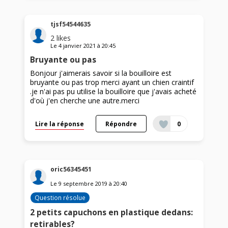
tjsf54544635
2
likes
Le
4 janvier 2021
à
20:45
Bruyante ou pas
Bonjour j'aimerais savoir si la bouilloire est
bruyante ou pas trop merci ayant un chien craintif
.je n'ai pas pu utilise la bouilloire que j'avais acheté
d'où j'en cherche une autre.merci
Lire la réponse
Répondre
0
oric56345451
Le
9 septembre 2019
à
20:40
Question résolue
2 petits capuchons en plastique dedans:
retirables?