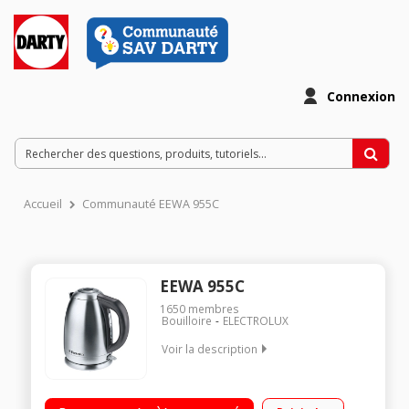
Connexion
Accueil
Communauté EEWA 955C
EEWA 955C
1650
membres
Bouilloire
ELECTROLUX
Voir la description
Capacité 1,2 litres Puissance 2200 Watts Socle 360° -
Résistance cachée Voyant lumineux bleu de mise sous tension