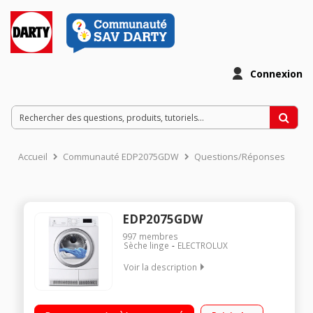
Connexion
Accueil
Communauté EDP2075GDW
Questions/Réponses
EDP2075GDW
997
membres
Sèche linge
ELECTROLUX
Voir la description
Capacité 7 kg - Condensation Séchage par sonde (arrêt
automatique) Départ différé jusqu'à 20h Technologie FlexCare