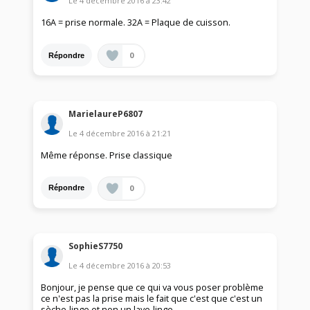
Le
4 décembre 2016
à
23:42
16A = prise normale. 32A = Plaque de cuisson.
0
Répondre
MarielaureP6807
Le
4 décembre 2016
à
21:21
Même réponse. Prise classique
0
Répondre
SophieS7750
Le
4 décembre 2016
à
20:53
Bonjour, je pense que ce qui va vous poser problème
ce n'est pas la prise mais le fait que c'est que c'est un
sèche-linge et non un lave-linge