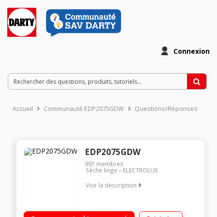
Connexion
Accueil
Communauté EDP2075GDW
Questions/Réponses
EDP2075GDW
997
membres
Sèche linge
ELECTROLUX
Voir la description
Capacité 7 kg - Condensation Séchage par sonde (arrêt
automatique) Départ différé jusqu'à 20h Technologie FlexCare