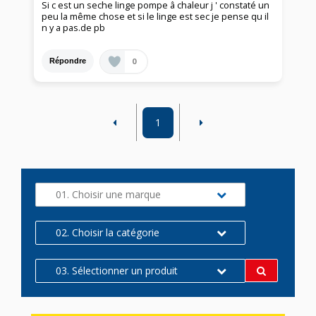
Si c est un seche linge pompe â chaleur j ' constaté un
peu la même chose et si le linge est sec je pense qu il
n y a pas.de pb
0
Répondre
1
01. Choisir une marque
02. Choisir la catégorie
03. Sélectionner un produit