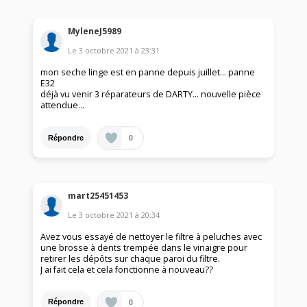
MyleneJ5989
Le
3 octobre 2021
à
23:31
mon seche linge est en panne depuis juillet... panne
E32
déjà vu venir 3 réparateurs de DARTY... nouvelle pièce
attendue...
0
Répondre
mart25451453
Le
3 octobre 2021
à
20:34
Avez vous essayé de nettoyer le filtre à peluches avec
une brosse à dents trempée dans le vinaigre pour
retirer les dépôts sur chaque paroi du filtre.
J ai fait cela et cela fonctionne à nouveau??
0
Répondre