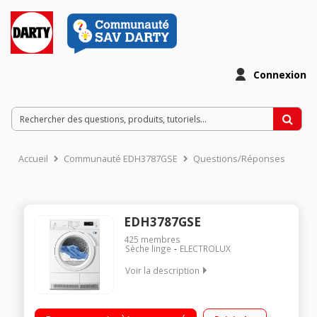
Connexion
Accueil
Communauté EDH3787GSE
Questions/Réponses
EDH3787GSE
425
membres
Sèche linge
ELECTROLUX
Voir la description
Capacité 8 kg - Condensation Séchage par sonde (détermine
le temps de séchage) Pompe à chaleur A++ Fonction