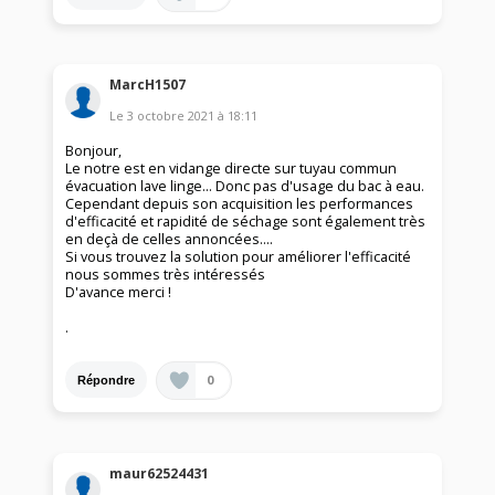
MarcH1507
Le
3 octobre 2021
à
18:11
Bonjour,
Le notre est en vidange directe sur tuyau commun
évacuation lave linge... Donc pas d'usage du bac à eau.
Cependant depuis son acquisition les performances
d'efficacité et rapidité de séchage sont également très
en deçà de celles annoncées....
Si vous trouvez la solution pour améliorer l'efficacité
nous sommes très intéressés
D'avance merci !
.
0
Répondre
maur62524431