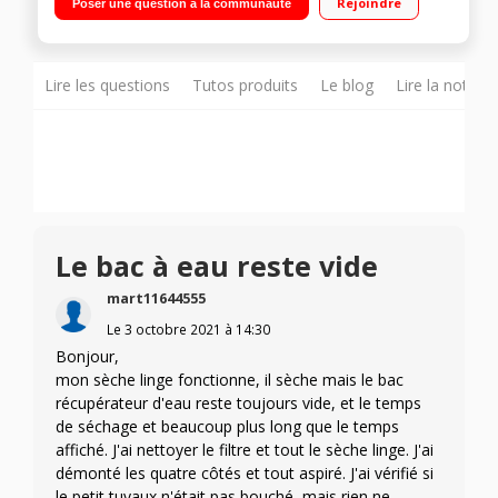
Rejoindre
Poser une question à la communauté
Woolmark Blue - Moteur Inverter
Lire les questions
Tutos produits
Le blog
Lire la notice
Le bac à eau reste vide
mart11644555
Le
3 octobre 2021
à
14:30
Bonjour,
mon sèche linge fonctionne, il sèche mais le bac
récupérateur d'eau reste toujours vide, et le temps
de séchage et beaucoup plus long que le temps
affiché. J'ai nettoyer le filtre et tout le sèche linge. J'ai
démonté les quatre côtés et tout aspiré. J'ai vérifié si
le petit tuyaux n'était pas bouché, mais rien ne