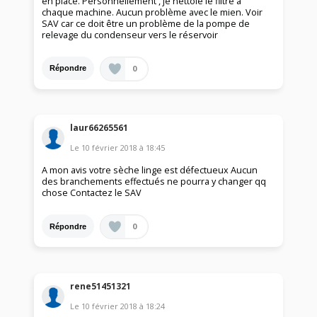
en place. Personnellement , je nettoie le filtre à
chaque machine. Aucun problème avec le mien. Voir
SAV car ce doit être un problème de la pompe de
relevage du condenseur vers le réservoir
0
Répondre
laur66265561
Le
10 février 2018
à
18:45
A mon avis votre sèche linge est défectueux Aucun
des branchements effectués ne pourra y changer qq
chose Contactez le SAV
0
Répondre
rene51451321
Le
10 février 2018
à
18:24