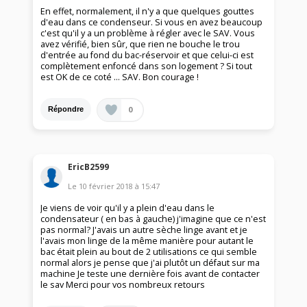
En effet, normalement, il n'y a que quelques gouttes
d'eau dans ce condenseur. Si vous en avez beaucoup
c'est qu'il y a un problème à régler avec le SAV. Vous
avez vérifié, bien sûr, que rien ne bouche le trou
d'entrée au fond du bac-réservoir et que celui-ci est
complètement enfoncé dans son logement ? Si tout
est OK de ce coté ... SAV. Bon courage !
0
Répondre
EricB2599
Le
10 février 2018
à
15:47
Je viens de voir qu'il y a plein d'eau dans le
condensateur ( en bas à gauche) j'imagine que ce n'est
pas normal? J'avais un autre sèche linge avant et je
l'avais mon linge de la même manière pour autant le
bac était plein au bout de 2 utilisations ce qui semble
normal alors je pense que j'ai plutôt un défaut sur ma
machine Je teste une dernière fois avant de contacter
le sav Merci pour vos nombreux retours