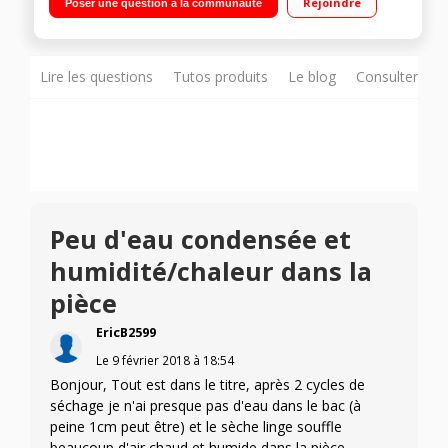
Rejoindre
Poser une question à la communauté
Technologie FlexCare
Lire les questions
Tutos produits
Le blog
Consulter sur
Peu d'eau condensée et
humidité/chaleur dans la
pièce
EricB2599
Le
9 février 2018
à
18:54
Bonjour, Tout est dans le titre, après 2 cycles de
séchage je n'ai presque pas d'eau dans le bac (à
peine 1cm peut être) et le sèche linge souffle
beaucoup d'air chaud et humide dans la pièce.