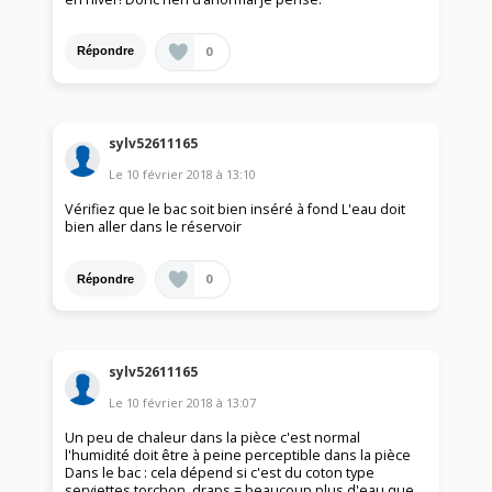
0
Répondre
sylv52611165
Le
10 février 2018
à
13:10
Vérifiez que le bac soit bien inséré à fond L'eau doit
bien aller dans le réservoir
0
Répondre
sylv52611165
Le
10 février 2018
à
13:07
Un peu de chaleur dans la pièce c'est normal
l'humidité doit être à peine perceptible dans la pièce
Dans le bac : cela dépend si c'est du coton type
serviettes torchon, draps = beaucoup plus d'eau que