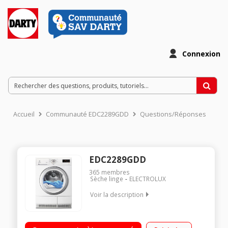
Connexion
Accueil
Communauté EDC2289GDD
Questions/Réponses
EDC2289GDD
365
membres
Sèche linge
ELECTROLUX
Voir la description
Capacité 8 kg - Condensation Séchage par sonde (arrêt
automatique) Départ différé 20h / Affichage du temps restant