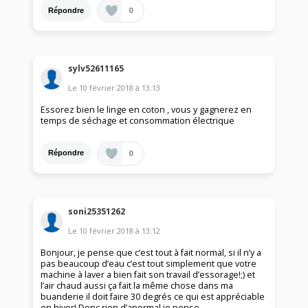
0
Répondre
sylv52611165
Le
10 février 2018
à
13:13
Essorez bien le linge en coton , vous y gagnerez en
temps de séchage et consommation électrique
0
Répondre
soni25351262
Le
10 février 2018
à
13:12
Bonjour, je pense que c’est tout à fait normal, si il n’y a
pas beaucoup d’eau c’est tout simplement que votre
machine à laver a bien fait son travail d’essorage!;) et
l’air chaud aussi ça fait la même chose dans ma
buanderie il doit faire 30 degrés ce qui est appréciable
en hiver! Donc rien d’anormal je pense.