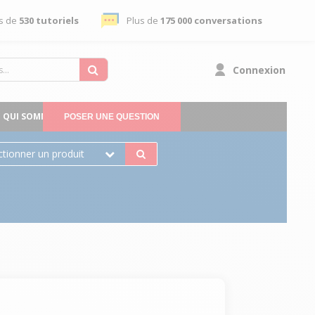
s de
530 tutoriels
Plus de
175 000 conversations
Connexion
QUI SOMMES-NOUS
POSER UNE QUESTION
ctionner un produit