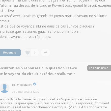
D'après le manuel d'utilisation (pages 9 et 10), un voyant (n°8) doit
s'allumer au dessus de la touche PowerBoost quand le circuit extérieu
st activé.
J'ai testé avec plusieurs grands récipients mais le voyant ne s'allume
jamais.
Est-ce que ce voyant s'allume dans ce cas sur vos plaques ?
Je précise que les zones gauches fonctionnent bien.
Merci d'avance de vos réponses.
0
Répondre
nsulter les 5 réponses à la question Est-ce
e le voyant du circuit extérieur s'allume ?
eric14666351
Le
7 mai 2023
à
12:32
Je suis dans le même cas que vous et je n'ai pas encore trouvé de
réponse. J'espère que quelqu'un pourra vous (nous répondre). Comment
avez vous réaliser le branchement électrique? (Vu que 4 fils dont la terre