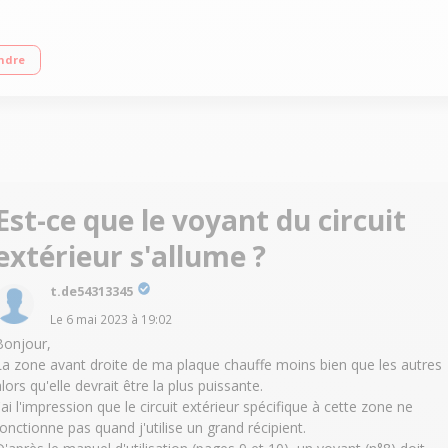
foyer principal : 3700 W 3 boosters - 3 minuteurs - 15 positions de cuisson 
ndre
Est-ce que le voyant du circuit
extérieur s'allume ?
t.de54313345
Le
6 mai 2023
à
19:02
Bonjour,
La zone avant droite de ma plaque chauffe moins bien que les autres
lors qu'elle devrait être la plus puissante.
J'ai l'impression que le circuit extérieur spécifique à cette zone ne
fonctionne pas quand j'utilise un grand récipient.