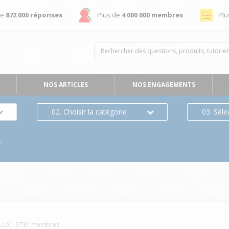
de
872 000 réponses
Plus de
4 000 000 membres
Plu
NOS ARTICLES
NOS ENGAGEMENTS
02. Choisir la catégorie
03. Séle
s
LUX
-
5731
membres