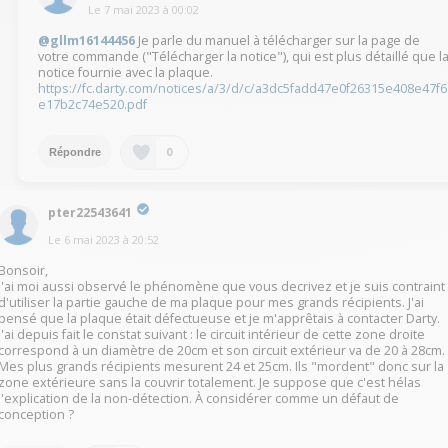
Le
7 mai 2023
à
00:02
@gllm16144456
Je parle du manuel à télécharger sur la page de
votre commande ("Télécharger la notice"), qui est plus détaillé que l
notice fournie avec la plaque.
https://fc.darty.com/notices/a/3/d/c/a3dc5fadd47e0f26315e408e47f6
e17b2c74e520.pdf
0
Répondre
pter22543641
Le
6 mai 2023
à
20:52
Bonsoir,
J'ai moi aussi observé le phénomène que vous decrivez et je suis contraint
d'utiliser la partie gauche de ma plaque pour mes grands récipients. J'ai
pensé que la plaque était défectueuse et je m'apprêtais à contacter Darty.
J'ai depuis fait le constat suivant : le circuit intérieur de cette zone droite
correspond à un diamètre de 20cm et son circuit extérieur va de 20 à 28cm.
Mes plus grands récipients mesurent 24 et 25cm. Ils "mordent" donc sur la
zone extérieure sans la couvrir totalement. Je suppose que c'est hélas
l'explication de la non-détection. À considérer comme un défaut de
conception ?