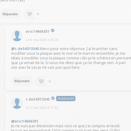
dans mon cas)
0
Répondre
eric14666351
Le
8 mai 2023
à
23:24
@t.de54313345
Merci pour votre réponse. J'ai brancher sans
modifier sous la plaque avec le noir et le marron ensemble. Je me
tâtais à modifier sous la plaque comme i dis-je le schéma en pensan
que ça venait de la. Si vous me dites que ça ne change rien. A part
voir avec le sav je ne sais pas quoi faire.
0
Répondre
Auteur(e)
t.de54313345
Le
7 mai 2023
à
17:32
@eric14666351
Je ne suis pas électricien mais voici ce que j'ai compris et testé.
Je suis en monophasé 220 V comme la plupart des gens (3 fils).