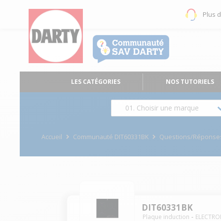
Plus 
LES CATÉGORIES
NOS TUTORIELS
01. Choisir une marque
Accueil
Communauté DIT60331BK
Questions/Réponse
DIT60331BK
Plaque induction
ELECTRO