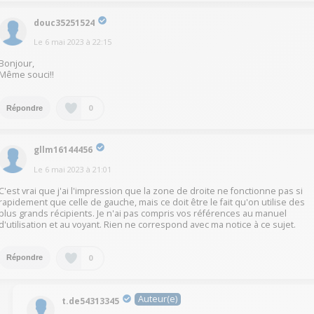
douc35251524
Le
6 mai 2023
à
22:15
Bonjour,
Même souci!!
0
Répondre
gllm16144456
Le
6 mai 2023
à
21:01
C'est vrai que j'ai l'impression que la zone de droite ne fonctionne pas si
rapidement que celle de gauche, mais ce doit être le fait qu'on utilise des
plus grands récipients. Je n'ai pas compris vos références au manuel
d'utilisation et au voyant. Rien ne correspond avec ma notice à ce sujet.
0
Répondre
Auteur(e)
t.de54313345