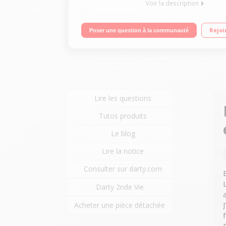
Voir la description
3 foyers induction – Largeur 59 cm Puissance du 
Rejoi
Poser une question à la communauté
Lire les questions
Tutos produits
Le blog
Lire la notice
Consulter sur darty.com
Darty 2nde Vie
a
Acheter une pièce détachée