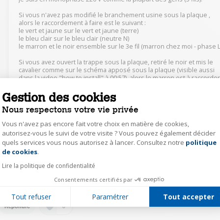
Si vous n'avez pas modifié le branchement usine sous la plaque ,
alors le raccordement à faire est le suivant :
le vert et jaune sur le vert et jaune (terre)
le bleu clair sur le bleu clair (neutre N)
le marron et le noir ensemble sur le 3e fil (marron chez moi - phase L
Si vous avez ouvert la trappe sous la plaque, retiré le noir et mis le
cavalier comme sur le schéma apposé sous la plaque (visible aussi
dans la video "how to install" à 00:57), alors le marron est à raccorde
au 3e fil (phase L) et le noir est inutilisé.
Gestion des cookies
Dans les deux cas, ça marche pareil.
Nous respectons votre vie privée
Vous n'avez pas encore fait votre choix en matière de cookies,
0
Répondre
autorisez-vous le suivi de votre visite ? Vous pouvez également décider
quels services vous nous autorisez à lancer. Consultez notre
politique
Axeptio consent
de cookies
.
cath62244344
Lire la politique de confidentialité
Le
6 mai 2023
à
22:25
Consentements certifiés par
Pour nous c'est la partie gauche avant sui ne booste pad
Tout refuser
Paramétrer
Tout accepter
0
Répondre